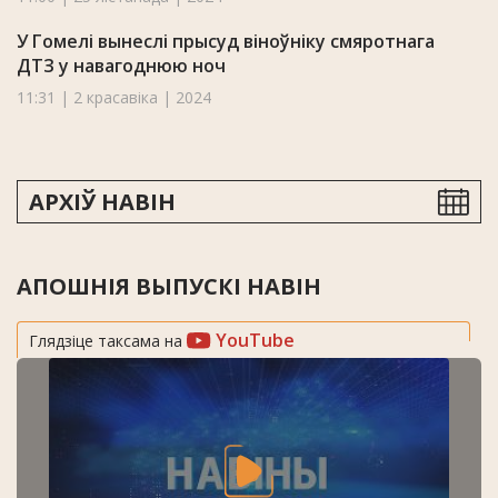
У Гомелі вынеслі прысуд віноўніку смяротнага
ДТЗ у навагоднюю ноч
11:31 | 2 красавіка | 2024
АРХІЎ НАВІН
АПОШНІЯ ВЫПУСКІ НАВІН
YouTube
Глядзіце таксама на