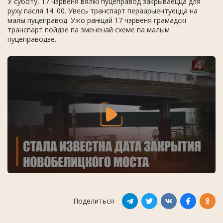
У суботу, 17 чэрвеня вялікі пуцеправод закрываецца для
руху пасля 14: 00. Увесь транспарт пераарыентуецца на
малы пуцеправод. Ужо раніцай 17 чэрвеня грамадскі
транспарт пойдзе па змененай схеме па малым
пуцеправодзе.
Поделиться