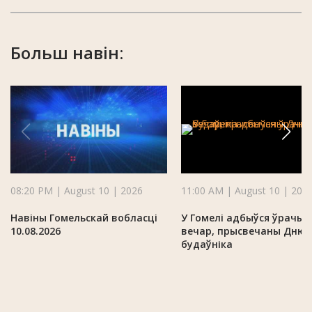
Больш навін:
08:20 PM | August 10 | 2026
11:00 AM | August 10 | 202
Навіны Гомельскай вобласці
У Гомелі адбыўся ўрачыс
10.08.2026
вечар, прысвечаны Дню
будаўніка