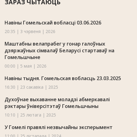
ЗАРАЗ ЧЫТАЮЦЬ
Навіны Гомельскай вобласці 03.06.2026
20:35 | 3 чэрвеня | 2026
Маштабны велапрабег у гонар галоўных
дзяржаўных сімвалаў Беларусі стартаваў на
Гомельшчыне
00:00 | 5 мая | 2026
Навіны тыдня. Гомельская вобласць 23.03.2025
16:30 | 23 сакавіка | 2025
Духоўнае выхаванне моладзі абмеркавалі
рэктары ўніверсітэтаў Гомельшчыны
10:10 | 25 лютага | 2025
У Гомелі правялі незвычайны эксперымент
11:00 | 25 лістапада | 2024