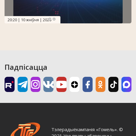
20:20 | 10 жніўня | 2026
Падпісацца
Тэлерадыёкампанія «Гомель». ©
2021 Усе правы абаронены.