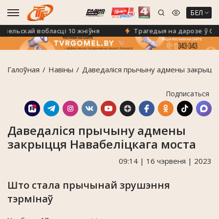
БЕЛ
ельскай вобласці 10 жніўня
Трагедыя на дарозе ў Светла
Галоўная
Навiны
Даведаліся прычыну адмены закрыцця
Подписаться
Даведаліся прычыну адмены
закрыцця Навабеліцкага моста
09:14 | 16 чэрвеня | 2023
Што стала прычынай зрушэння
тэрмінаў