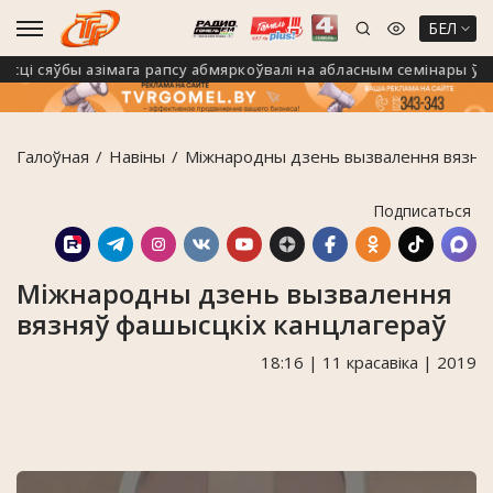
БЕЛ
і сяўбы азімага рапсу абмяркоўвалі на абласным семінары ў Калі
Галоўная
Навiны
Міжнародны дзень вызвалення вязняў
Подписаться
Міжнародны дзень вызвалення
вязняў фашысцкіх канцлагераў
18:16 | 11 красавіка | 2019