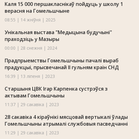
Каля 15 000 першакласнікаў пойдуць у школу 1
верасня на Гомельшчыне
08:55 | 14 жніўня | 2025
Унікальная выстава "Медыцына будучыні"
праходзіць у Мазыры
00:00 | 28 снежня | 2024
Прадпрыемствы Гомельшчыны пачалі выраб
прадукцыі, прысвечанай II гульням краін СНД
16:39 | 13 ліпеня | 2023
Старшыня ЦВК Ігар Карпенка сустрэўся з
актывам Гомельшчыны
11:37 | 29 сакавіка | 2023
28 сакавіка 4 кіраўнікі мясцовай вертыкалі ўлады
Гомельшчыны атрымалі службовыя пасведчанні
11:29 | 29 сакавіка | 2023