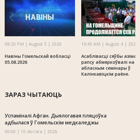
08:20 PM | August 5 | 2026
10:45 AM | August 4 | 2026
Навіны Гомельскай вобласці
Асаблівасці сяўбы азімаг
05.08.2026
рапсу абмяркоўвалі на
абласным семінары ў
Калінкавіцкім раёне.
ЗАРАЗ ЧЫТАЮЦЬ
Успаміналі Афган. Дыялогавая пляцоўка
адбылася ў Гомельскім медкаледжы
00:00 | 10 лютага | 2026