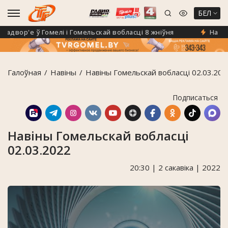
БЕЛ
вор'е ў Гомелі і Гомельскай вобласці 8 жніўня
На Гоме
Галоўная
Навiны
Навіны Гомельскай вобласці 02.03.202
Подписаться
Навіны Гомельскай вобласці
02.03.2022
20:30 | 2 сакавіка | 2022