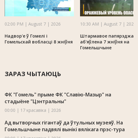
02:00 PM | August 7 | 2026
10:30 AM | August 7 | 2026
Надвор'е ў Гомелі і
Штармавое папярэджан
Гомельскай вобласці 8 жніўня
аб'яўлена 7 жніўня на
Гомельшчыне
ЗАРАЗ ЧЫТАЮЦЬ
ФК "Гомель" прыме ФК "Славію-Мазыр" на
стадыёне "Цэнтральны"
00:00 | 17 красавіка | 2026
Ад вытворчых гігантаў да ўтульных музеяў. На
Гомельшчыне падвялі вынікі вялікага прэс-тура