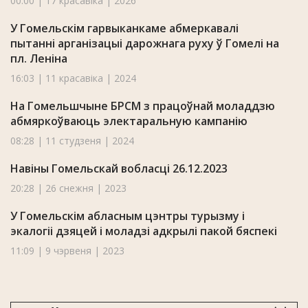
00:00 | 17 красавіка | 2026
У Гомельскім гарвыканкаме абмеркавалі
пытанні арганізацыі дарожнага руху ў Гомелі на
пл. Леніна
16:03 | 11 красавіка | 2024
На Гомельшчыне БРСМ з працоўнай моладдзю
абмяркоўваюць электаральную кампанію
08:28 | 11 студзеня | 2024
Навіны Гомельскай вобласці 26.12.2023
20:28 | 26 снежня | 2023
У Гомельскім абласным цэнтры турызму і
экалогіі дзяцей і моладзі адкрылі пакой бяспекі
11:09 | 9 чэрвеня | 2023