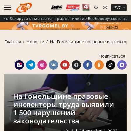
РУС
 в Беларуси отмечается тридцатилетие Всебелорусского народн
Главная
Новости
На Гомельщине правовые инспекторы
Подписаться
На Гомельщине правовые
инспекторы труда выявили
1 500 нарушений
законодательства
12:11 | 24 октября | 2023