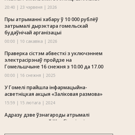
20:40 | 23 чэрвеня | 2026
Пры атрыманні хабару ў 10 000 рублёў
затрымалі дырэктара гомельскай
будаўнічай арганізацыі
00:00 | 10 сакавіка | 2026
Праверка сістэм абвесткі з уключэннем
электрасірэнаў пройдзе на
Гомельшчыне 16 снежня з 10.00 да 17.00
00:00 | 16 снежня | 2025
У Гомелі прайшла інфармацыйна-
асветніцкая акцыя «Заліковая размова»
15:59 | 15 лютага | 2024
Адразу дзве ўзнагароды атрымалі
напрыканцы года ў Жлобінскім гісторыка-
краязнаўчым музеі