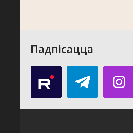
Падпісацца