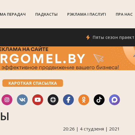
МА ПЕРАДАЧ
ПАДКАСТЫ
РЭКЛАМА I ПАСЛУГI
ПРА НАС
Пяты сезон праекта &quo
КАРОТКАЯ СПАСЫЛКА
НЫ
20:26 | 4 студзеня | 2021