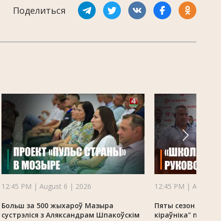
Поделиться
12:45 PM | August 6 | 2026
12:45 PM | August 6
Больш за 500 жыхароў Мазыра
Пяты сезон праек
сустрэліся з Аляксандрам Шпакоўскім
кіраўніка" прахо