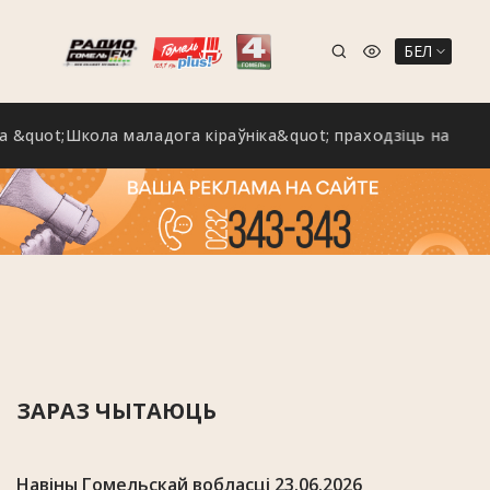
БЕЛ
t;Школа маладога кіраўніка&quot; праходзіць на Гомельшч
ЗАРАЗ ЧЫТАЮЦЬ
Навіны Гомельскай вобласці 23.06.2026