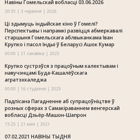
Навіны Гомельскай вобласці 03.06.2026
20:35 | 3 чэрвеня | 2026
Ці здымуць індыйскае кіно ў Гомелі?
Перспектывы і напрамкі развіцця абмеркавалі
старшыня Гомельскага аблвыканкама Іван
Крупко і пасол Індыі ў Беларусі Ашок Кумар
00:00 | 21 сакавіка | 2025
Крупко сустрэўся з працоўным калектывам і
навучэнцамі Буда-Кашалёўскага
агратэхкаледжа
00:00 | 16 студзеня | 2025
Падпісана Пагадненне аб супрацоўніцтве ў
розных сферах з Самакіраваннем венгерскай
вобласці Дзьёр-Машон-Шапрон
15:25 | 21 мая | 2021
07.02.2021 НАВІНЫ ТЫДНЯ