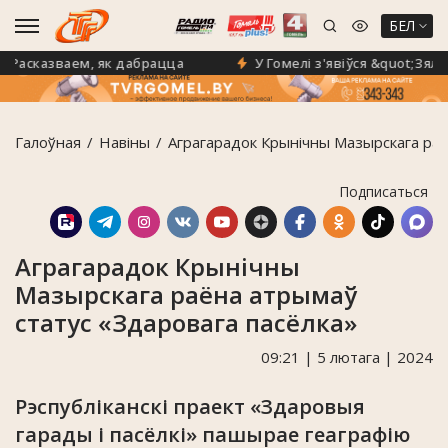
БЕЛ
асказваем, як дабрацца
У Гомелі з'явіўся &quot;Зялён
Галоўная
Навiны
Аграгарадок Крынічны Мазырскага раё
Подписаться
Аграгарадок Крынічны
Мазырскага раёна атрымаў
статус «Здаровага пасёлка»
09:21 | 5 лютага | 2024
Рэспубліканскі праект «Здаровыя
гарады і пасёлкі» пашырае геаграфію