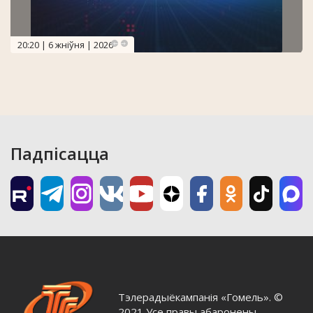
20:20 | 6 жніўня | 2026
Падпісацца
Тэлерадыёкампанія «Гомель». ©
2021 Усе правы абаронены.