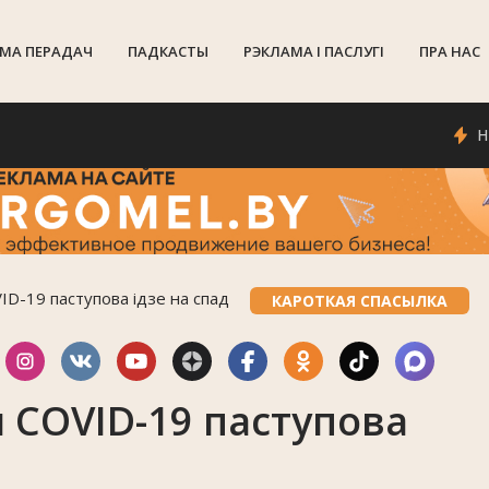
МА ПЕРАДАЧ
ПАДКАСТЫ
РЭКЛАМА I ПАСЛУГI
ПРА НАС
Надвор
ID-19 паступова ідзе на спад
КАРОТКАЯ СПАСЫЛКА
 COVID-19 паступова