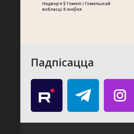
Надвор'е ў Гомелі і Гомельскай
вобласці 8 жніўня
Падпісацца