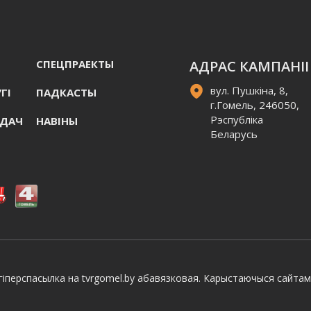
СПЕЦПРАЕКТЫ
АДРАС КАМПАНІІ
вул. Пушкіна, 8,
ГI
ПАДКАСТЫ
г.Гомель, 246050,
Рэспубліка
АДАЧ
НАВIНЫ
Беларусь
іперспасылка на tvrgomel.by абавязковая. Карыстаючыся сайтам