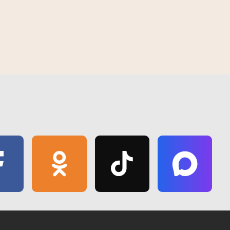
правяраюць
У Гомелі з'явіўся "Зялёны маршрут
16:43 | 14 чэрвеня | 2019
спякоты
"Волатава"" - новае месца для
адпачынку