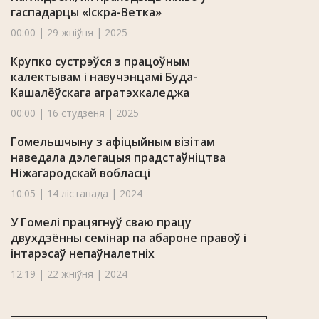
гаспадарцы «Іскра-Ветка»
00:00 | 29 жніўня | 2025
Крупко сустрэўся з працоўным
калектывам і навучэнцамі Буда-
Кашалёўскага агратэхкаледжа
00:00 | 16 студзеня | 2025
Гомельшчыну з афіцыйным візітам
наведала дэлегацыя прадстаўніцтва
Ніжагародскай вобласці
10:05 | 14 лістапада | 2024
У Гомелі працягнуў сваю працу
двухдзённы семінар па абароне правоў і
інтарэсаў непаўналетніх
12:19 | 22 жніўня | 2024
Захаванне гістарычнай памяці
абмеркавала моладзь Гомельскай