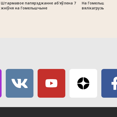
Штармавое папярэджанне аб'яўлена 7
На Гомельшчыне 
жніўня на Гомельшчыне
вялікагрузы з-за 