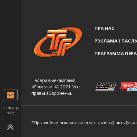
ПРА НАС
РЭКЛАМА I ПАСЛУ
ПРАГРАММА ПЕР
Тэлерадыёкампанія
«Гомель». © 2021 Усе
правы абаронены.
Напісаць
нам
*Пры любым выкарыстанні матэрыялаў актыўная г