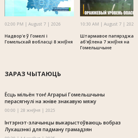
02:00 PM | August 7 | 2026
10:30 AM | August 7 | 2026
Надвор'е ў Гомелі і
Штармавое папярэджан
Гомельскай вобласці 8 жніўня
аб'яўлена 7 жніўня на
Гомельшчыне
ЗАРАЗ ЧЫТАЮЦЬ
Ёсць мільён тон! Аграрыі Гомельшчыны
перасягнулі на жніве знакавую мяжу
00:00 | 28 жніўня | 2025
Інтэрнэт-злачынцы выкарыстоўваюць вобраз
Лукашэнкі для падману грамадзян