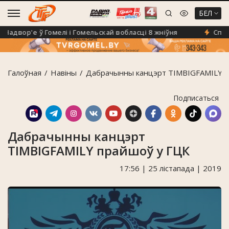
БЕЛ
двор'е ў Гомелі і Гомельскай вобласці 8 жніўня
Спёка н
Галоўная
Навiны
Дабрачынны канцэрт TIMBIGFAMILY п
Подписаться
Дабрачынны канцэрт
TIMBIGFAMILY прайшоў у ГЦК
17:56 | 25 лістапада | 2019