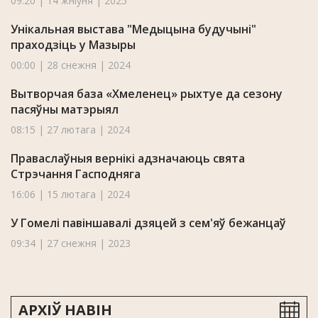
09:20 | 14 жніўня | 2025
Унікальная выстава "Медыцына будучыні"
праходзіць у Мазыры
00:00 | 28 снежня | 2024
Вытворчая база «Хмеленец» рыхтуе да сезону
пасяўны матэрыял
08:15 | 27 лютага | 2024
Праваслаўныя вернікі адзначаюць свята
Стрэчання Гасподняга
16:06 | 15 лютага | 2024
У Гомелі павіншавалі дзяцей з сем'яў бежанцаў
09:34 | 27 снежня | 2023
АРХІЎ НАВІН