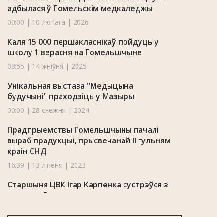
адбылася ў Гомельскім медкаледжы
00:00 | 10 лютага | 2026
Каля 15 000 першакласнікаў пойдуць у
школу 1 верасня на Гомельшчыне
08:55 | 14 жніўня | 2025
Унікальная выстава "Медыцына
будучыні" праходзіць у Мазыры
00:00 | 28 снежня | 2024
Прадпрыемствы Гомельшчыны пачалі
выраб прадукцыі, прысвечанай II гульням
краін СНД
16:39 | 13 ліпеня | 2023
Старшыня ЦВК Ігар Карпенка сустрэўся з
актывам Гомельшчыны
11:37 | 29 сакавіка | 2023