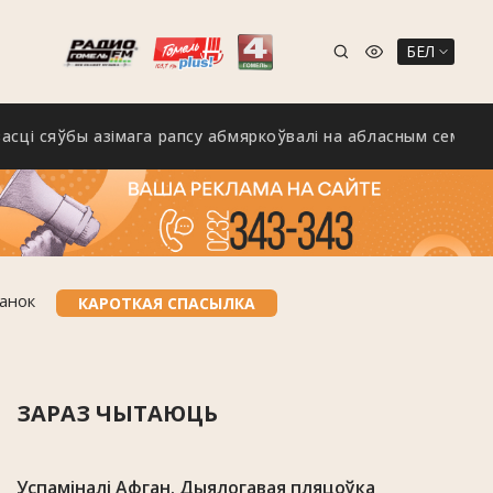
БЕЛ
яўбы азімага рапсу абмяркоўвалі на абласным семінары ў Кал
ванок
КАРОТКАЯ СПАСЫЛКА
ЗАРАЗ ЧЫТАЮЦЬ
Успаміналі Афган. Дыялогавая пляцоўка