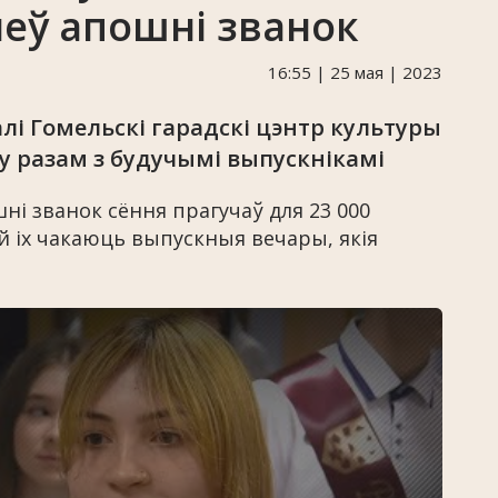
неў апошні званок
16:55 | 25 мая | 2023
і Гомельскі гарадскі цэнтр культуры
у разам з будучымі выпускнікамі
ні званок сёння прагучаў для 23 000
лей іх чакаюць выпускныя вечары, якія