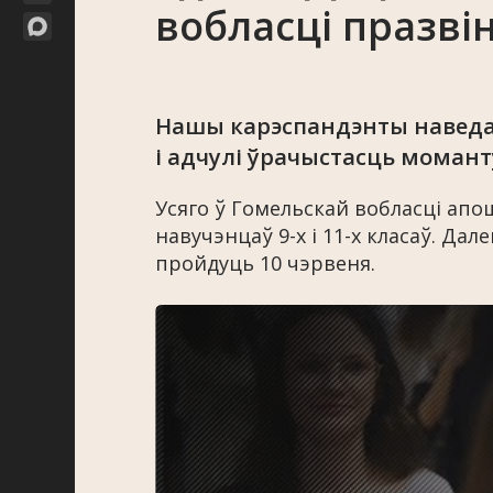
вобласці празві
Нашы карэспандэнты наведал
і адчулі ўрачыстасць момант
Усяго ў Гомельскай вобласці апош
навучэнцаў 9-х і 11-х класаў. Да
пройдуць 10 чэрвеня.