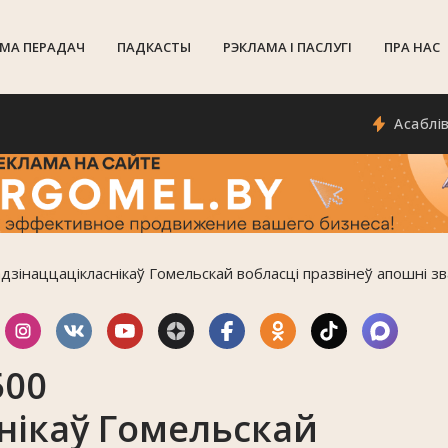
МА ПЕРАДАЧ
ПАДКАСТЫ
РЭКЛАМА I ПАСЛУГI
ПРА НАС
Асаблівасці с
дзінаццацікласнікаў Гомельскай вобласці празвінеў апошні з
500
нікаў Гомельскай