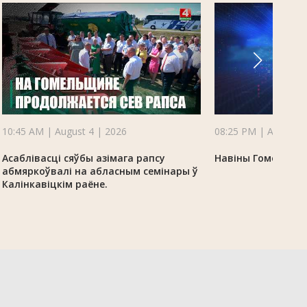
10:45 AM | August 4 | 2026
08:25 PM | August 3
Асаблівасці сяўбы азімага рапсу
Навіны Гомельскай
абмяркоўвалі на абласным семінары ў
Калінкавіцкім раёне.