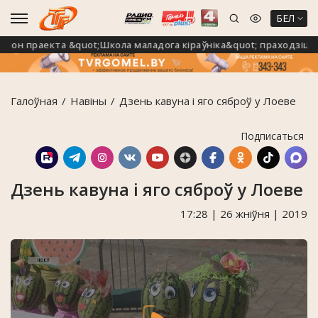
БЕЛ
н праекта &quot;Школа маладога кіраўніка&quot; праходзіць н
Галоўная
Навiны
Дзень кавуна і яго сяброў у Лоеве
Подписаться
Дзень кавуна і яго сяброў у Лоеве
17:28 | 26 жніўня | 2019