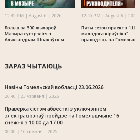
12:45 PM | August 6 | 2026
12:45 PM | August 6 | 2026
Больш за 500 жыхароў
Пяты сезон праекта "Шк
Мазыра сустрэліся з
маладога кіраўніка"
Аляксандрам Шпакоўскім
праходзіць на Гомельшч
ЗАРАЗ ЧЫТАЮЦЬ
Навіны Гомельскай вобласці 23.06.2026
20:40 | 23 чэрвеня | 2026
Праверка сістэм абвесткі з уключэннем
электрасірэнаў пройдзе на Гомельшчыне 16
снежня з 10.00 да 17.00
00:00 | 16 снежня | 2025