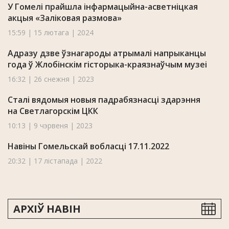
У Гомелі прайшла інфармацыйна-асветніцкая
акцыя «Заліковая размова»
15:59 | 15 лютага | 2024
Адразу дзве ўзнагароды атрымалі напрыканцы
года ў Жлобінскім гісторыка-краязнаўчым музеі
16:32 | 26 снежня | 2023
Сталі вядомыя новыя падрабязнасці здарэння
на Светлагорскім ЦКК
10:13 | 9 чэрвеня | 2023
Навіны Гомельскай вобласці 17.11.2022
20:32 | 17 лістапада | 2022
АРХІЎ НАВІН