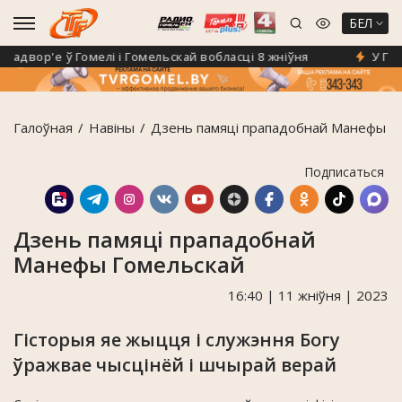
БЕЛ
двор'е ў Гомелі і Гомельскай вобласці 8 жніўня
У Гомелі
Галоўная
Навiны
Дзень памяці прападобнай Манефы Г
Подписаться
Дзень памяці прападобнай
Манефы Гомельскай
16:40 | 11 жніўня | 2023
Гісторыя яе жыцця і служэння Богу
ўражвае чысцінёй і шчырай верай