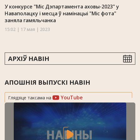
У конкурсе "Міс Дэпартамента аховы-2023" у
Наваполацку i месца ў намінацыі "Міс фота"
заняла гамяльчанка
15:02 | 17 мая | 2023
АРХІЎ НАВІН
АПОШНІЯ ВЫПУСКІ НАВІН
YouTube
Глядзіце таксама на