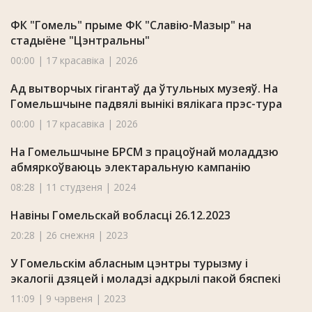
ФК "Гомель" прыме ФК "Славію-Мазыр" на
стадыёне "Цэнтральны"
00:00 | 17 красавіка | 2026
Ад вытворчых гігантаў да ўтульных музеяў. На
Гомельшчыне падвялі вынікі вялікага прэс-тура
00:00 | 17 красавіка | 2026
На Гомельшчыне БРСМ з працоўнай моладдзю
абмяркоўваюць электаральную кампанію
08:28 | 11 студзеня | 2024
Навіны Гомельскай вобласці 26.12.2023
20:28 | 26 снежня | 2023
У Гомельскім абласным цэнтры турызму і
экалогіі дзяцей і моладзі адкрылі пакой бяспекі
11:09 | 9 чэрвеня | 2023