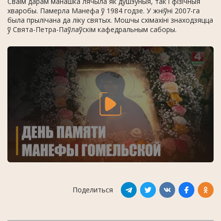
Сваім дарам манашка лячыла як душэўныя, так і фізічныя
хваробы. Памерла Манефа ў 1984 годзе. У жніўні 2007-га
была прылічана да ліку святых. Мошчы схімахіні знаходзяцца
ў Свята-Петра-Паўлаўскім кафедральным саборы.
Поделиться