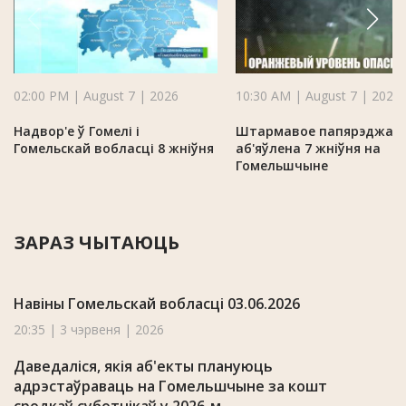
02:00 PM | August 7 | 2026
10:30 AM | August 7 | 2026
Надвор'е ў Гомелі і
Штармавое папярэджан
Гомельскай вобласці 8 жніўня
аб'яўлена 7 жніўня на
Гомельшчыне
ЗАРАЗ ЧЫТАЮЦЬ
Навіны Гомельскай вобласці 03.06.2026
20:35 | 3 чэрвеня | 2026
Даведаліся, якія аб'екты плануюць
адрэстаўраваць на Гомельшчыне за кошт