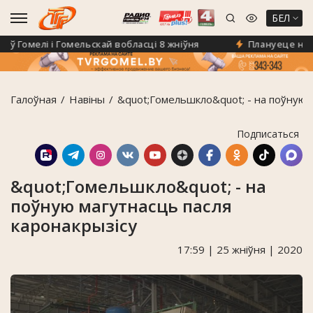
БЕЛ
Гомелі і Гомельскай вобласці 8 жніўня
Плануеце на «Клі
Галоўная
Навiны
&quot;Гомельшкло&quot; - на поўную 
Подписаться
&quot;Гомельшкло&quot; - на
поўную магутнасць пасля
каронакрызісу
17:59 | 25 жніўня | 2020