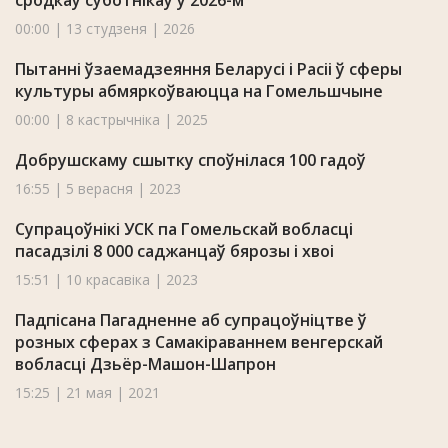
сродкаў суботнікаў у 2026-м
00:00 | 13 студзеня | 2026
Пытанні ўзаемадзеяння Беларусі і Расіі ў сферы
культуры абмяркоўваюцца на Гомельшчыне
00:00 | 8 кастрычніка | 2025
Добрушскаму сшытку споўнілася 100 гадоў
16:55 | 5 верасня | 2023
Супрацоўнікі УСК па Гомельскай вобласці
пасадзілі 8 000 саджанцаў бярозы і хвоі
15:51 | 10 красавіка | 2023
Падпісана Пагадненне аб супрацоўніцтве ў
розных сферах з Самакіраваннем венгерскай
вобласці Дзьёр-Машон-Шапрон
15:25 | 21 мая | 2021