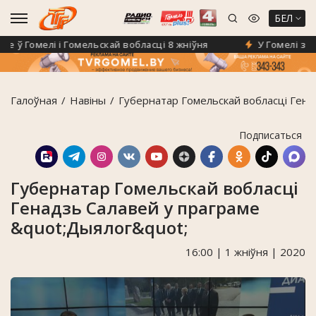
БЕЛ
ў Гомелі і Гомельскай вобласці 8 жніўня
У Гомелі з'яві
Галоўная
Навiны
Губернатар Гомельскай вобласці Гена
Подписаться
Губернатар Гомельскай вобласці
Генадзь Салавей у праграме
&quot;Дыялог&quot;
16:00 | 1 жніўня | 2020