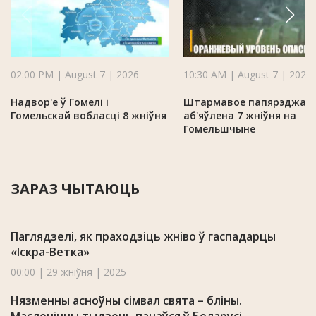
02:00 PM | August 7 | 2026
10:30 AM | August 7 | 2026
Надвор'е ў Гомелі і
Штармавое папярэджан
Гомельскай вобласці 8 жніўня
аб'яўлена 7 жніўня на
Гомельшчыне
ЗАРАЗ ЧЫТАЮЦЬ
Паглядзелі, як праходзіць жніво ў гаспадарцы
«Іскра-Ветка»
00:00 | 29 жніўня | 2025
Нязменны асноўны сімвал свята – бліны.