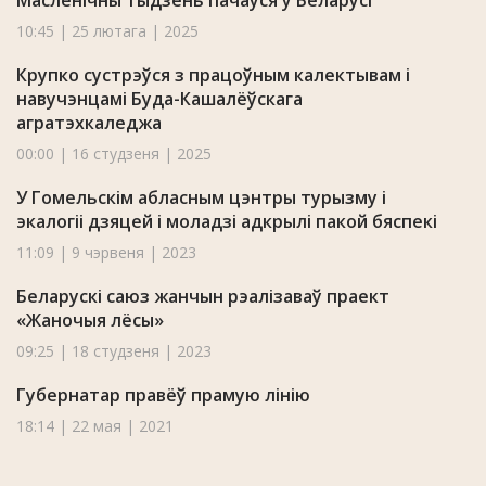
Масленічны тыдзень пачаўся ў Беларусі
10:45 | 25 лютага | 2025
Крупко сустрэўся з працоўным калектывам і
навучэнцамі Буда-Кашалёўскага
агратэхкаледжа
00:00 | 16 студзеня | 2025
У Гомельскім абласным цэнтры турызму і
экалогіі дзяцей і моладзі адкрылі пакой бяспекі
11:09 | 9 чэрвеня | 2023
Беларускі саюз жанчын рэалізаваў праект
«Жаночыя лёсы»
09:25 | 18 студзеня | 2023
Губернатар правёў прамую лінію
18:14 | 22 мая | 2021