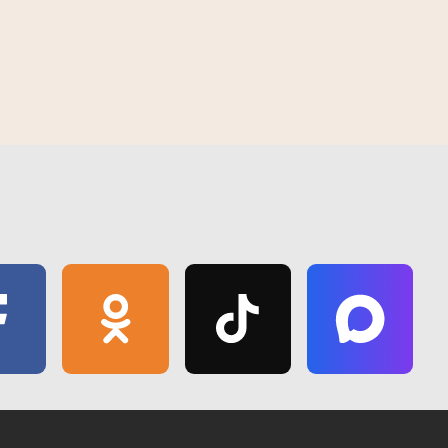
правяраюць
У Гомелі з'явіўся "Зялёны маршрут
12:27 | 8 красавіка | 2019
спякоты
"Волатава"" - новае месца для
адпачынку