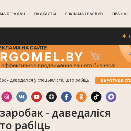
МА ПЕРАДАЧ
ПАДКАСТЫ
РЭКЛАМА I ПАСЛУГI
ПРА НАС
Надво
бак - даведаліся ў спецыяліста, што рабіць
КАРОТКАЯ С
 заробак - даведаліся
то рабіць