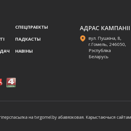
СПЕЦПРАЕКТЫ
АДРАС КАМПАНІІ
вул. Пушкіна, 8,
ГI
ПАДКАСТЫ
г.Гомель, 246050,
Рэспубліка
АДАЧ
НАВIНЫ
Беларусь
іперспасылка на tvrgomel.by абавязковая. Карыстаючыся сайтам