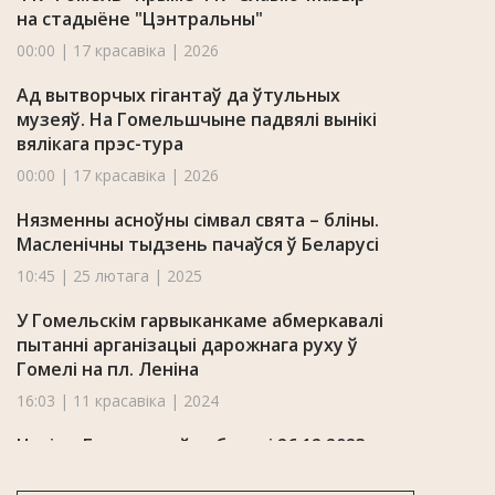
на стадыёне "Цэнтральны"
00:00 | 17 красавіка | 2026
Ад вытворчых гігантаў да ўтульных
музеяў. На Гомельшчыне падвялі вынікі
вялікага прэс-тура
00:00 | 17 красавіка | 2026
Нязменны асноўны сімвал свята – бліны.
Масленічны тыдзень пачаўся ў Беларусі
10:45 | 25 лютага | 2025
У Гомельскім гарвыканкаме абмеркавалі
пытанні арганізацыі дарожнага руху ў
Гомелі на пл. Леніна
16:03 | 11 красавіка | 2024
Навіны Гомельскай вобласці 26.12.2023
20:28 | 26 снежня | 2023