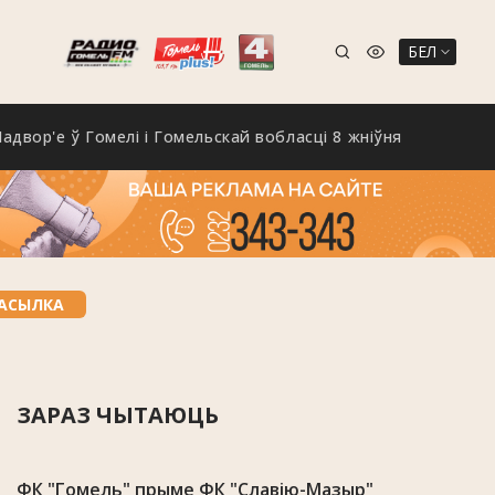
БЕЛ
р'е ў Гомелі і Гомельскай вобласці 8 жніўня
На Го
ПАСЫЛКА
ЗАРАЗ ЧЫТАЮЦЬ
ФК "Гомель" прыме ФК "Славію-Мазыр"