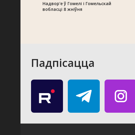
Надвор'е ў Гомелі і Гомельскай
вобласці 8 жніўня
Падпісацца