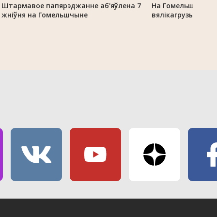
Штармавое папярэджанне аб'яўлена 7
На Гомельшчыне 
жніўня на Гомельшчыне
вялікагрузы з-за 