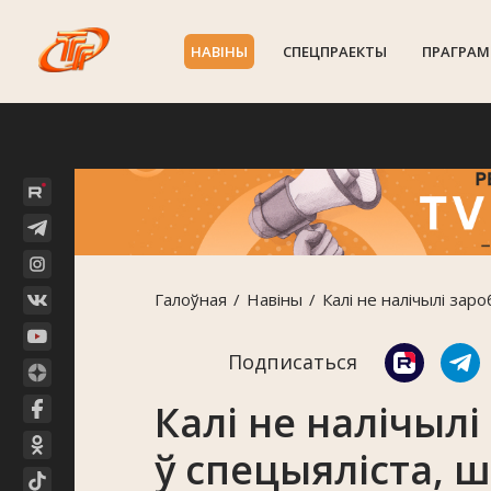
НАВIНЫ
СПЕЦПРАЕКТЫ
ПРАГРАМ
Галоўная
Навiны
Калі не налічылі заро
Подписаться
Калі не налічылі
ў спецыяліста, ш