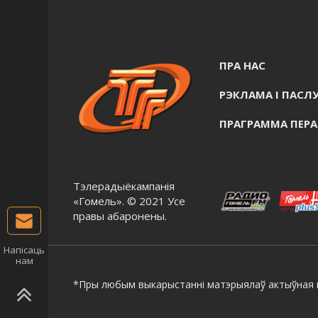
ПРА НАС
РЭКЛАМА I ПАСЛУ
ПРАГРАММА ПЕР
Тэлерадыёкампанія
«Гомель». © 2021 Усе
правы абаронены.
Напісаць
нам
*Пры любым выкарыстанні матэрыялаў актыўная г