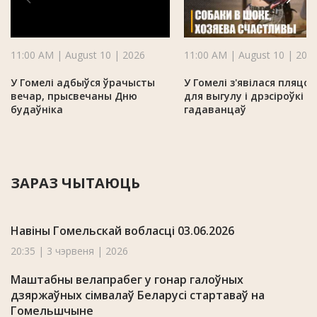
11:00 AM | August 10 | 2026
11:00 AM | August 10 | 202
У Гомелі адбыўся ўрачысты
У Гомелі з'явілася пляцоў
вечар, прысвечаны Дню
для выгулу і дрэсіроўкі х
будаўніка
гадаванцаў
ЗАРАЗ ЧЫТАЮЦЬ
Навіны Гомельскай вобласці 03.06.2026
20:35 | 3 чэрвеня | 2026
Маштабны велапрабег у гонар галоўных
дзяржаўных сімвалаў Беларусі стартаваў на
Гомельшчыне