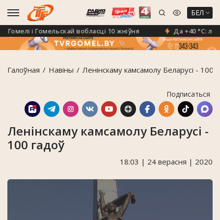
БЕЛ
омелі і Гомельскай вобласці 10 жніўня
Да +40 °C: лекар
Галоўная
Навiны
Ленінскаму камсамолу Беларусі - 100 
Подписаться
Ленінскаму камсамолу Беларусі -
100 гадоў
18:03 | 24 верасня | 2020