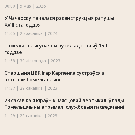
00:00 | 5 мая | 2026
У Чачэрску пачалася рэканструкцыя ратушы
XVIII стагоддзя
11:05 | 2 красавіка | 2024
Гомельскі чыгуначны вузел адзначыў 150-
годдзе
11:58 | 30 лістапада | 2023
Старшыня ЦВК Ігар Карпенка сустрэўся з
актывам Гомельшчыны
11:37 | 29 сакавіка | 2023
28 сакавіка 4 кіраўнікі мясцовай вертыкалі ўлады
Гомельшчыны атрымалі службовыя пасведчанні
11:29 | 29 сакавіка | 2023