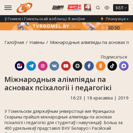
БЕЛ
 Гомелі і Гомельскай вобласці 8 жніўня
Плануеце на «Кл
Галоўная
Навiны
Міжнародныя алімпіяды па асновах псіхал
Подписаться
Міжнародныя алімпіяды па
асновах псіхалогіі і педагогікі
16:23 | 18 красавіка | 2019
У Гомельскім дзяржаўным універсітэце імя Францыска
Скарыны прайшлі міжнародныя алімпіяды па асновах
псіхалогіі і педагогікі для студэнтаў і навучэнцаў. Больш за
400 удзельнікаў прадставілі ВНУ Беларусі і Расійскай