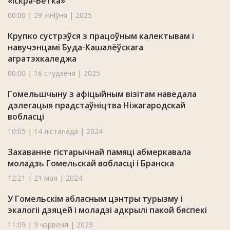
«Іскра-Ветка»
00:00 | 29 жніўня | 2025
Крупко сустрэўся з працоўным калектывам і
навучэнцамі Буда-Кашалёўскага
агратэхкаледжа
00:00 | 16 студзеня | 2025
Гомельшчыну з афіцыйным візітам наведала
дэлегацыя прадстаўніцтва Ніжагародскай
вобласці
10:05 | 14 лістапада | 2024
Захаванне гістарычнай памяці абмеркавала
моладзь Гомельскай вобласці і Бранска
12:21 | 21 мая | 2024
У Гомельскім абласным цэнтры турызму і
экалогіі дзяцей і моладзі адкрылі пакой бяспекі
11:09 | 9 чэрвеня | 2023