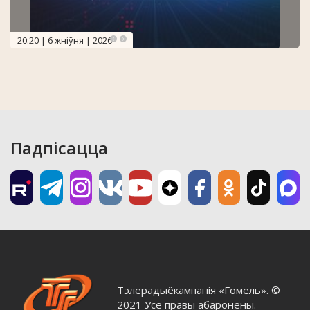
20:20 | 6 жніўня | 2026
Падпісацца
Тэлерадыёкампанія «Гомель». ©
2021 Усе правы абаронены.