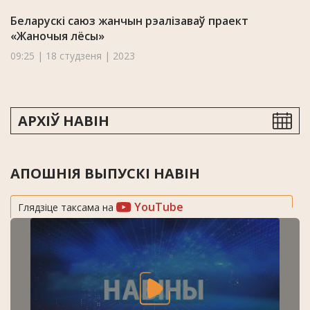
Беларускі саюз жанчын рэалізаваў праект
«Жаночыя лёсы»
09:25 | 18 студзеня | 2023
АРХІЎ НАВІН
АПОШНІЯ ВЫПУСКІ НАВІН
YouTube
Глядзіце таксама на