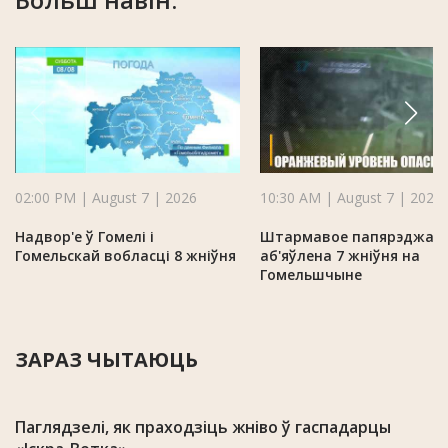
02:00 PM | August 7 | 2026
10:30 AM | August 7 | 2026
Надвор'е ў Гомелі і
Штармавое папярэджан
Гомельскай вобласці 8 жніўня
аб'яўлена 7 жніўня на
Гомельшчыне
ЗАРАЗ ЧЫТАЮЦЬ
Паглядзелі, як праходзіць жніво ў гаспадарцы