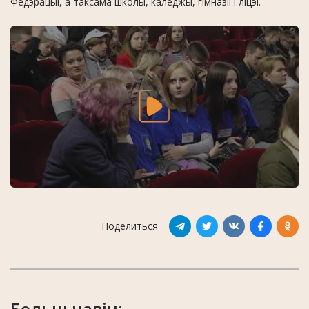
Федэрацыі, а таксама школы, каледжы, гімназіі і ліцэі.
Поделиться
Больш навін: