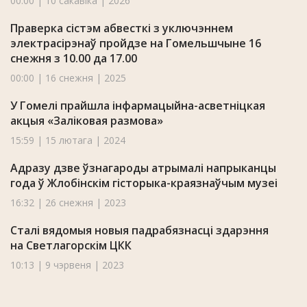
00:00 | 10 сакавіка | 2026
Праверка сістэм абвесткі з уключэннем
электрасірэнаў пройдзе на Гомельшчыне 16
снежня з 10.00 да 17.00
00:00 | 16 снежня | 2025
У Гомелі прайшла інфармацыйна-асветніцкая
акцыя «Заліковая размова»
15:59 | 15 лютага | 2024
Адразу дзве ўзнагароды атрымалі напрыканцы
года ў Жлобінскім гісторыка-краязнаўчым музеі
16:32 | 26 снежня | 2023
Сталі вядомыя новыя падрабязнасці здарэння
на Светлагорскім ЦКК
10:13 | 9 чэрвеня | 2023