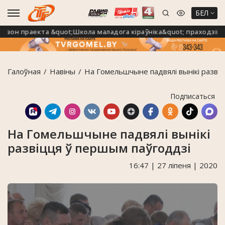
БЕЛ
он праекта &quot;Школа маладога кіраўніка&quot; праходзіць 
Галоўная
Навiны
На Гомельшчыне падвялі вынікі разві
Подписаться
На Гомельшчыне падвялі вынікі
развіцця ў першым паўгоддзі
16:47 | 27 ліпеня | 2020