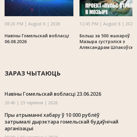
08:20 PM | August 6 | 2026
12:45 PM | August 6 | 2026
Навіны Гомельскай вобласці
Больш за 500 жыхароў
06.08.2026
Мазыра сустрэліся з
Аляксандрам Шпакоўскі
ЗАРАЗ ЧЫТАЮЦЬ
Навіны Гомельскай вобласці 23.06.2026
20:40 | 23 чэрвеня | 2026
Пры атрыманні хабару ў 10 000 рублёў
затрымалі дырэктара гомельскай будаўнічай
арганізацыі