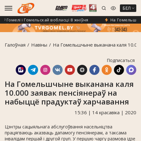
БЕЛ
омелі і Гомельскай вобласці 8 жніўня
На Гомельшчыне п
Галоўная
Навiны
На Гомельшчыне выканана каля 10.000
Подписаться
На Гомельшчыне выканана каля
10.000 заявак пенсіянераў на
набыццё прадуктаў харчавання
15:36 | 14 красавіка | 2020
Цэнтры сацыяльнага абслугоўвання насельніцтва
працягваюць аказваць дапамогу пенсіянерам, а таксама
інвалідам першай і другой груп. У першую чаргу размова ідзе