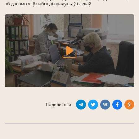
аб дапамозе ў набыцці прадуктаў і лекаў.
Поделиться