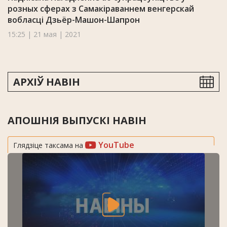
розных сферах з Самакіраваннем венгерскай
вобласці Дзьёр-Машон-Шапрон
15:25 | 21 мая | 2021
АРХІЎ НАВІН
АПОШНІЯ ВЫПУСКІ НАВІН
YouTube
Глядзіце таксама на