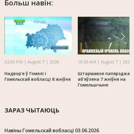
Больш навін:
02:00 PM | August 7 | 2026
10:30 AM | August 7 | 2026
Надвор'е ў Гомелі і
Штармавое папярэджан
Гомельскай вобласці 8 жніўня
аб'яўлена 7 жніўня на
Гомельшчыне
ЗАРАЗ ЧЫТАЮЦЬ
Навіны Гомельскай вобласці 03.06.2026