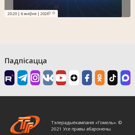
20:20 | 6 жніўня | 2026
Падпісацца
Тэлерадыёкампанія «Гомель». ©
2021 Усе правы абаронены.