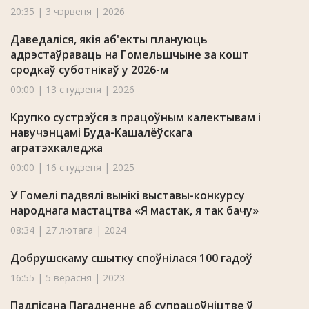
20:35 | 3 чэрвеня | 2026
Даведаліся, якія аб'екты плануюць
адрэстаўраваць на Гомельшчыне за кошт
сродкаў суботнікаў у 2026-м
00:00 | 13 студзеня | 2026
Крупко сустрэўся з працоўным калектывам і
навучэнцамі Буда-Кашалёўскага
агратэхкаледжа
00:00 | 16 студзеня | 2025
У Гомелі падвялі вынікі выставы-конкурсу
народнага мастацтва «Я мастак, я так бачу»
08:34 | 27 лютага | 2024
Добрушскаму сшытку споўнілася 100 гадоў
16:55 | 5 верасня | 2023
Падпісана Пагадненне аб супрацоўніцтве ў