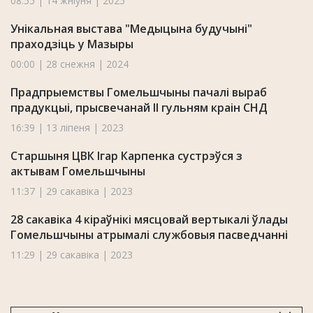
08:55 | 14 жніўня | 2025
Унікальная выстава "Медыцына будучыні"
праходзіць у Мазыры
00:00 | 28 снежня | 2024
Прадпрыемствы Гомельшчыны пачалі выраб
прадукцыі, прысвечанай II гульням краін СНД
16:39 | 13 ліпеня | 2023
Старшыня ЦВК Ігар Карпенка сустрэўся з
актывам Гомельшчыны
11:37 | 29 сакавіка | 2023
28 сакавіка 4 кіраўнікі мясцовай вертыкалі ўлады
Гомельшчыны атрымалі службовыя пасведчанні
11:29 | 29 сакавіка | 2023