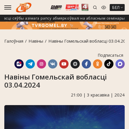
БЕЛ
ці сяўбы азімага рапсу абмяркоўвалі на абласным семінары ў Кал
Галоўная
Навiны
Навіны Гомельскай вобласці 03.04.202
Подписаться
Навіны Гомельскай вобласці
03.04.2024
21:00 | 3 красавіка | 2024