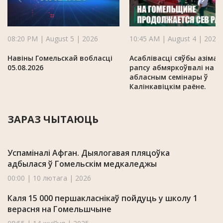
08:20 PM | August 5 | 2026
10:45 AM | August 4 | 2026
Навіны Гомельскай вобласці
Асаблівасці сяўбы азімаг
05.08.2026
рапсу абмяркоўвалі на
абласным семінары ў
Калінкавіцкім раёне.
ЗАРАЗ ЧЫТАЮЦЬ
Успаміналі Афган. Дыялогавая пляцоўка
адбылася ў Гомельскім медкаледжы
00:00 | 10 лютага | 2026
Каля 15 000 першакласнікаў пойдуць у школу 1
верасня на Гомельшчыне