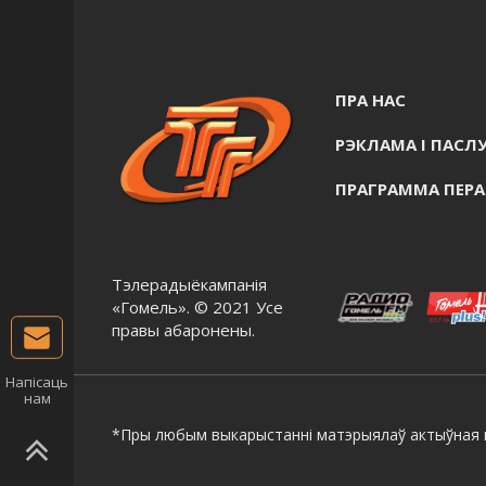
ПРА НАС
РЭКЛАМА I ПАСЛУ
ПРАГРАММА ПЕР
Тэлерадыёкампанія
«Гомель». © 2021 Усе
правы абаронены.
Напісаць
нам
*Пры любым выкарыстанні матэрыялаў актыўная г