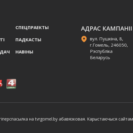
СПЕЦПРАЕКТЫ
АДРАС КАМПАНІІ
вул. Пушкіна, 8,
ГI
ПАДКАСТЫ
г.Гомель, 246050,
Рэспубліка
АДАЧ
НАВIНЫ
Беларусь
іперспасылка на tvrgomel.by абавязковая. Карыстаючыся сайтам