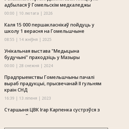
адбылася ў Гомельскім медкаледжы
00:00 | 10 лютага | 2026
Каля 15 000 першакласнікаў пойдуць у
школу 1 верасня на Гомельшчыне
08:55 | 14 жніўня | 2025
Унікальная выстава "Медыцына
будучыні" праходзіць у Мазыры
00:00 | 28 снежня | 2024
Прадпрыемствы Гомельшчыны пачалі
выраб прадукцыі, прысвечанай II гульням
краін СНД
16:39 | 13 ліпеня | 2023
Старшыня ЦВК Ігар Карпенка сустрэўся з
актывам Гомельшчыны
11:37 | 29 сакавіка | 2023