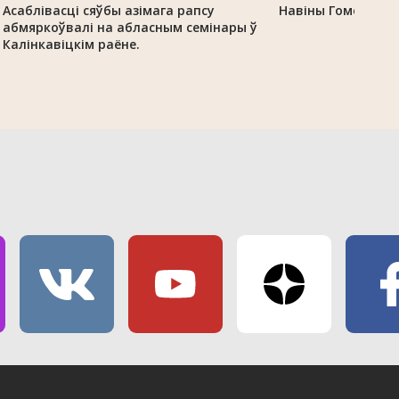
Асаблівасці сяўбы азімага рапсу
Навіны Гомельскай
абмяркоўвалі на абласным семінары ў
Калінкавіцкім раёне.