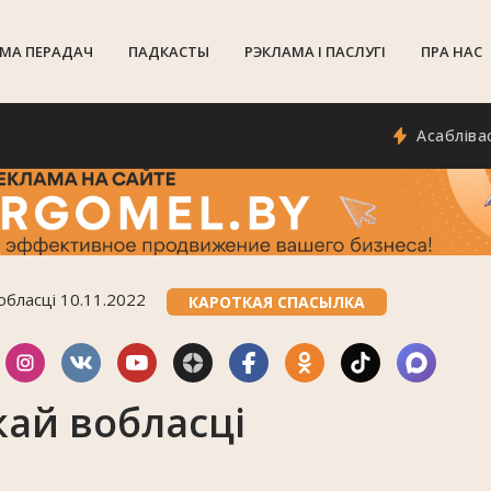
МА ПЕРАДАЧ
ПАДКАСТЫ
РЭКЛАМА I ПАСЛУГI
ПРА НАС
Асаблівасці сяў
обласці 10.11.2022
КАРОТКАЯ СПАСЫЛКА
ай вобласці