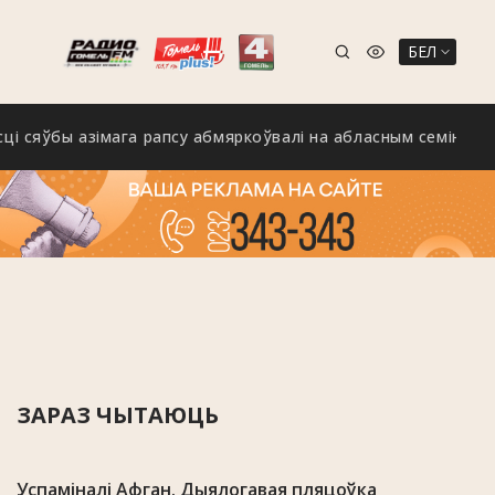
БЕЛ
бы азімага рапсу абмяркоўвалі на абласным семінары ў Калін
ЗАРАЗ ЧЫТАЮЦЬ
Успаміналі Афган. Дыялогавая пляцоўка