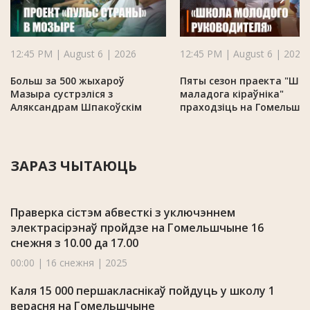
12:45 PM | August 6 | 2026
12:45 PM | August 6 | 2026
Больш за 500 жыхароў
Пяты сезон праекта "Шк
Мазыра сустрэліся з
маладога кіраўніка"
Аляксандрам Шпакоўскім
праходзіць на Гомельшч
ЗАРАЗ ЧЫТАЮЦЬ
Праверка сістэм абвесткі з уключэннем
электрасірэнаў пройдзе на Гомельшчыне 16
снежня з 10.00 да 17.00
00:00 | 16 снежня | 2025
Каля 15 000 першакласнікаў пойдуць у школу 1
верасня на Гомельшчыне