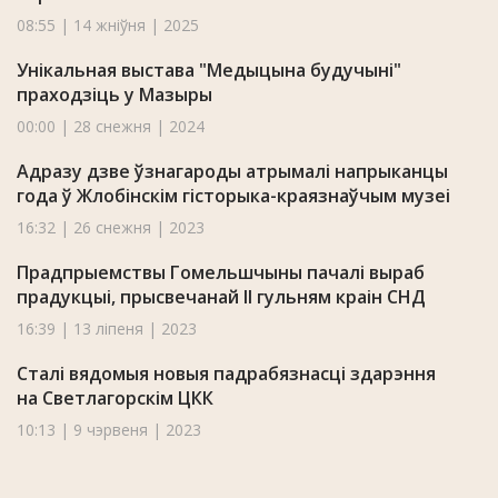
08:55 | 14 жніўня | 2025
Унікальная выстава "Медыцына будучыні"
праходзіць у Мазыры
00:00 | 28 снежня | 2024
Адразу дзве ўзнагароды атрымалі напрыканцы
года ў Жлобінскім гісторыка-краязнаўчым музеі
16:32 | 26 снежня | 2023
Прадпрыемствы Гомельшчыны пачалі выраб
прадукцыі, прысвечанай II гульням краін СНД
16:39 | 13 ліпеня | 2023
Сталі вядомыя новыя падрабязнасці здарэння
на Светлагорскім ЦКК
10:13 | 9 чэрвеня | 2023