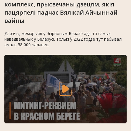
комплекс, прысвечаны дзецям, якія
пацярпелі падчас Вялікай Айчыннай
вайны
Дарэчы, мемарыял у Чырвоным Беразе адзін з самых
наведвальных у Беларусі. Толькі ў 2022 годзе тут пабывалі
амаль 58 000 чалавек.