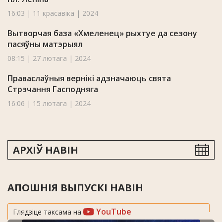
16:03 | 11 красавіка | 2024
Вытворчая база «Хмеленец» рыхтуе да сезону
пасяўны матэрыял
08:15 | 27 лютага | 2024
Праваслаўныя вернікі адзначаюць свята
Стрэчання Гасподняга
16:06 | 15 лютага | 2024
АРХІЎ НАВІН
АПОШНІЯ ВЫПУСКІ НАВІН
YouTube
Глядзіце таксама на