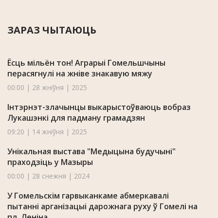
ЗАРАЗ ЧЫТАЮЦЬ
Ёсць мільён тон! Аграрыі Гомельшчыны
перасягнулі на жніве знакавую мяжу
00:00 | 28 жніўня | 2025
Інтэрнэт-злачынцы выкарыстоўваюць вобраз
Лукашэнкі для падману грамадзян
09:20 | 14 жніўня | 2025
Унікальная выстава "Медыцына будучыні"
праходзіць у Мазыры
00:00 | 28 снежня | 2024
У Гомельскім гарвыканкаме абмеркавалі
пытанні арганізацыі дарожнага руху ў Гомелі на
пл. Леніна