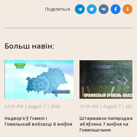
Поделиться
Больш навін:
02:00 PM | August 7 | 2026
10:30 AM | August 7 | 2026
Надвор'е ў Гомелі і
Штармавое папярэджан
Гомельскай вобласці 8 жніўня
аб'яўлена 7 жніўня на
Гомельшчыне