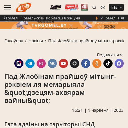
БЕЛ
омелі і Гомельскай вобласці 8 жніўня
У Гомелі з'явіўся
Галоўная
Навiны
Пад Жлобінам прайшоў мітынг-рэквіе
Подписаться
Пад Жлобінам прайшоў мітынг-
рэквіем ля мемарыяла
&quot;дзецям-ахвярам
вайны&quot;
16:21 | 1 чэрвеня | 2023
Гэта адзіны на тэрыторыі СНД