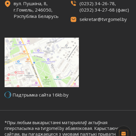
вул. Пушкіна, 8,
(0232) 34-26-78,
г.Гомель, 246050,
(0232) 34-27-68 (факс)
Рэспубліка Беларусь
sekretar@tvrgomel.by
Падтрымка сайта 16kb.by
*Пры любым выкарыстанні матэрыялаў актыўная
гіперспасылка на tvrgomel.by абавязковая. Карыстаючыся
сайтам, вы пагаджаецеся з умовамі
палітыкі прыватнасці.