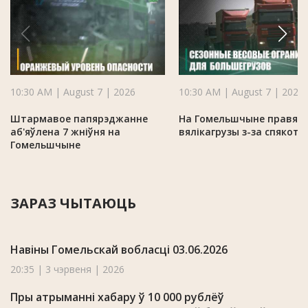
10:30 AM | August 7 | 2026
10:30 AM | August 7 | 2026
Штармавое папярэджанне
На Гомельшчыне правяр
аб'яўлена 7 жніўня на
вялікагрузы з-за спякоты
Гомельшчыне
ЗАРАЗ ЧЫТАЮЦЬ
Навіны Гомельскай вобласці 03.06.2026
20:35 | 3 чэрвеня | 2026
Пры атрыманні хабару ў 10 000 рублёў