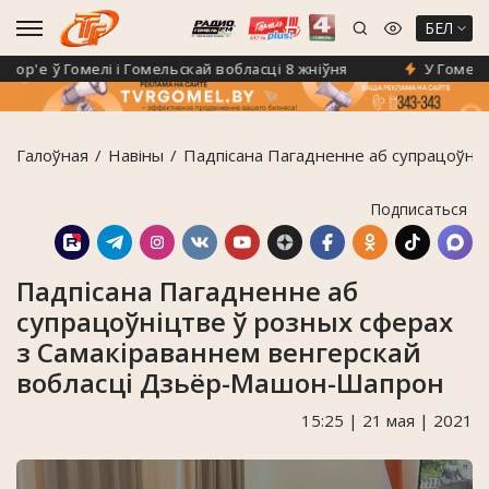
БЕЛ
'е ў Гомелі і Гомельскай вобласці 8 жніўня
У Гомелі з'
Галоўная
Навiны
Падпісана Пагадненне аб супрацоўні
Подписаться
Падпісана Пагадненне аб
супрацоўніцтве ў розных сферах
з Самакіраваннем венгерскай
вобласці Дзьёр-Машон-Шапрон
15:25 | 21 мая | 2021