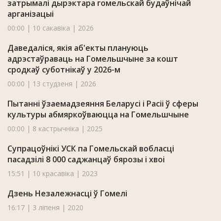
затрымалі дырэктара гомельскай будаўнічай
арганізацыі
00:00 | 10 сакавіка | 2026
Даведаліся, якія аб'екты плануюць
адрэстаўраваць на Гомельшчыне за кошт
сродкаў суботнікаў у 2026-м
00:00 | 13 студзеня | 2026
Пытанні ўзаемадзеяння Беларусі і Расіі ў сферы
культуры абмяркоўваюцца на Гомельшчыне
00:00 | 8 кастрычніка | 2025
Супрацоўнікі УСК па Гомельскай вобласці
пасадзілі 8 000 саджанцаў бярозы і хвоі
15:51 | 10 красавіка | 2023
Дзень Незалежнасці ў Гомелі
16:17 | 3 ліпеня | 2020