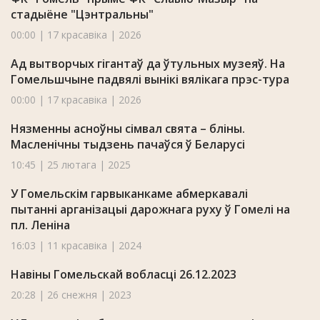
стадыёне "Цэнтральны"
00:00 | 17 красавіка | 2026
Ад вытворчых гігантаў да ўтульных музеяў. На
Гомельшчыне падвялі вынікі вялікага прэс-тура
00:00 | 17 красавіка | 2026
Нязменны асноўны сімвал свята – бліны.
Масленічны тыдзень пачаўся ў Беларусі
10:45 | 25 лютага | 2025
У Гомельскім гарвыканкаме абмеркавалі
пытанні арганізацыі дарожнага руху ў Гомелі на
пл. Леніна
16:03 | 11 красавіка | 2024
Навіны Гомельскай вобласці 26.12.2023
20:28 | 26 снежня | 2023