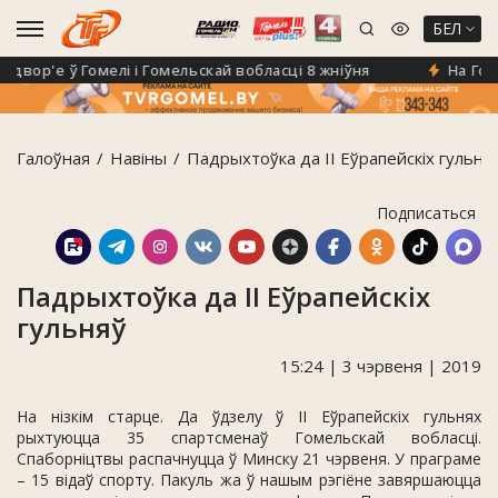
БЕЛ
вор'е ў Гомелі і Гомельскай вобласці 8 жніўня
На Гомел
Галоўная
Навiны
Падрыхтоўка да II Еўрапейскіх гульня
Подписаться
Падрыхтоўка да II Еўрапейскіх
гульняў
15:24 | 3 чэрвеня | 2019
На нізкім старце. Да ўдзелу ў II Еўрапейскіх гульнях
рыхтуюцца 35 спартсменаў Гомельскай вобласці.
Спаборніцтвы распачнуцца ў Минску 21 чэрвеня. У праграме
– 15 відаў спорту. Пакуль жа ў нашым рэгіёне завяршаюцца