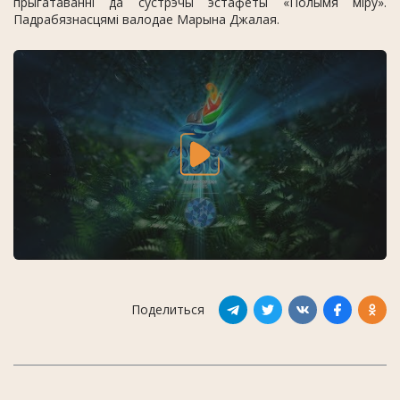
прыгатаванні да сустрэчы эстафеты «Полымя міру».
Падрабязнасцямі валодае Марына Джалая.
Поделиться