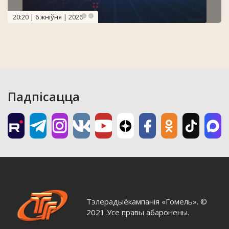
20:20 | 6 жніўня | 2026
Падпісацца
Тэлерадыёкампанія «Гомель». ©
2021 Усе правы абаронены.