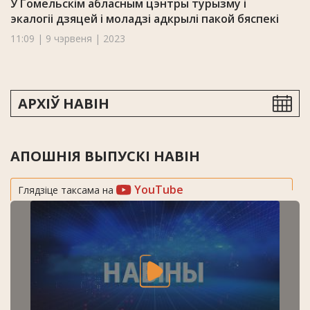
У Гомельскім абласным цэнтры турызму і
экалогіі дзяцей і моладзі адкрылі пакой бяспекі
11:09 | 9 чэрвеня | 2023
АРХІЎ НАВІН
АПОШНІЯ ВЫПУСКІ НАВІН
YouTube
Глядзіце таксама на