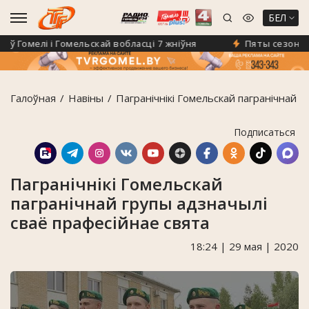
БЕЛ
 Гомелі і Гомельскай вобласці 7 жніўня
Пяты сезон прае
Галоўная
Навiны
Пагранічнікі Гомельскай пагранічнай г
Подписаться
Пагранічнікі Гомельскай
пагранічнай групы адзначылі
сваё прафесійнае свята
18:24 | 29 мая | 2020