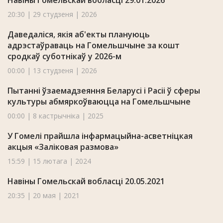
Навіны Гомельскай вобласці 29.01.2026
20:30 | 29 студзеня | 2026
Даведаліся, якія аб'екты плануюць
адрэстаўраваць на Гомельшчыне за кошт
сродкаў суботнікаў у 2026-м
00:00 | 13 студзеня | 2026
Пытанні ўзаемадзеяння Беларусі і Расіі ў сферы
культуры абмяркоўваюцца на Гомельшчыне
00:00 | 8 кастрычніка | 2025
У Гомелі прайшла інфармацыйна-асветніцкая
акцыя «Заліковая размова»
15:59 | 15 лютага | 2024
Навіны Гомельскай вобласці 20.05.2021
20:35 | 20 мая | 2021