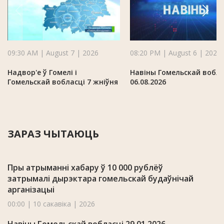
09:30 AM | August 7 | 2026
08:20 PM | August 6 | 2026
Надвор'е ў Гомелі і
Навіны Гомельскай вобла
Гомельскай вобласці 7 жніўня
06.08.2026
ЗАРАЗ ЧЫТАЮЦЬ
Пры атрыманні хабару ў 10 000 рублёў
затрымалі дырэктара гомельскай будаўнічай
арганізацыі
00:00 | 10 сакавіка | 2026