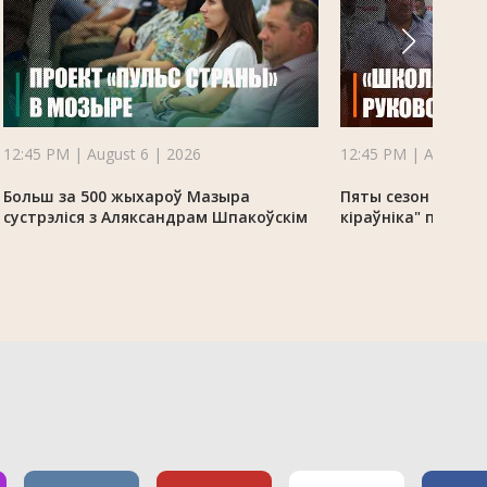
12:45 PM | August 6 | 2026
12:45 PM | August 6
Больш за 500 жыхароў Мазыра
Пяты сезон праек
сустрэліся з Аляксандрам Шпакоўскім
кіраўніка" прахо