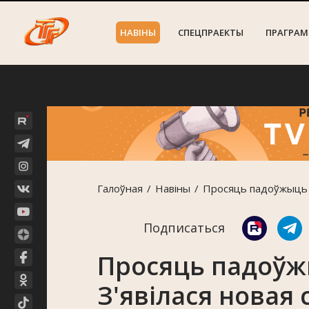
НАВIНЫ
СПЕЦПРАЕКТЫ
ПРАГРАМ
Галоўная
Навiны
Просяць падоўжыць S
Подписаться
Просяць падоўжы
З'явілася новая