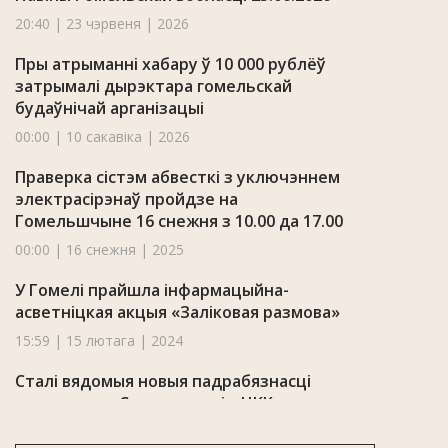
20:40 | 23 чэрвеня | 2026
Пры атрыманні хабару ў 10 000 рублёў
затрымалі дырэктара гомельскай
будаўнічай арганізацыі
00:00 | 10 сакавіка | 2026
Праверка сістэм абвесткі з уключэннем
электрасірэнаў пройдзе на
Гомельшчыне 16 снежня з 10.00 да 17.00
00:00 | 16 снежня | 2025
У Гомелі прайшла інфармацыйна-
асветніцкая акцыя «Заліковая размова»
15:59 | 15 лютага | 2024
Сталі вядомыя новыя падрабязнасці
здарэння на Светлагорскім ЦКК
10:13 | 9 чэрвеня | 2023