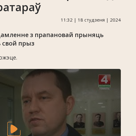
ратараў
11:32 | 18 студзеня | 2024
дамленне з прапановай прыняць
 свой прыз
южэце.