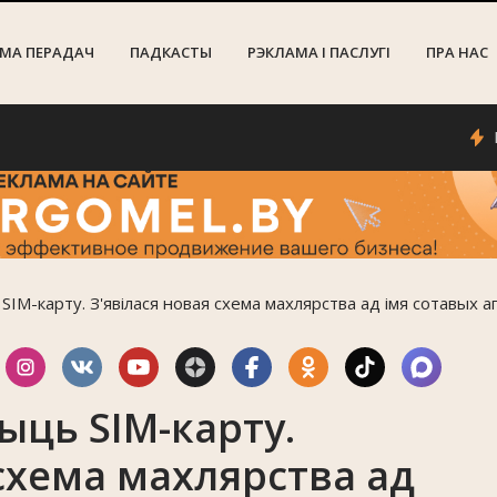
МА ПЕРАДАЧ
ПАДКАСТЫ
РЭКЛАМА I ПАСЛУГI
ПРА НАС
Больш 
IM-карту. З'явілася новая схема махлярства ад імя сотавых 
ць SIM-карту.
 схема махлярства ад