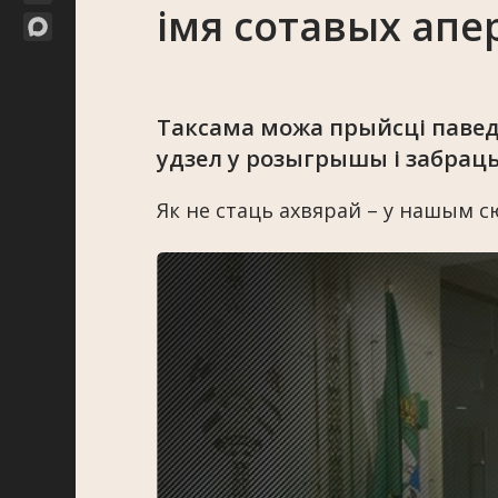
імя сотавых апе
Таксама можа прыйсці паве
удзел у розыгрышы і забраць
Як не стаць ахвярай – у нашым с