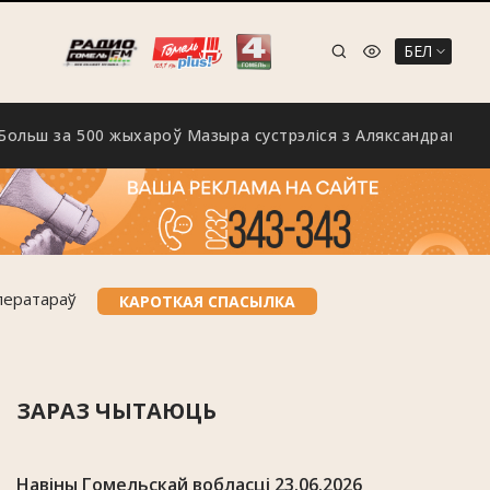
БЕЛ
за 500 жыхароў Мазыра сустрэліся з Аляксандрам Шпакоўс
аператараў
КАРОТКАЯ СПАСЫЛКА
ЗАРАЗ ЧЫТАЮЦЬ
Навіны Гомельскай вобласці 23.06.2026