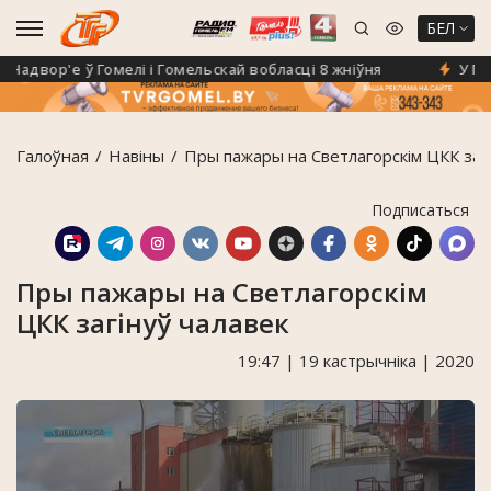
БЕЛ
двор'е ў Гомелі і Гомельскай вобласці 8 жніўня
У Гомел
Галоўная
Навiны
Пры пажары на Светлагорскім ЦКК загі
Подписаться
Пры пажары на Светлагорскім
ЦКК загінуў чалавек
19:47 | 19 кастрычніка | 2020