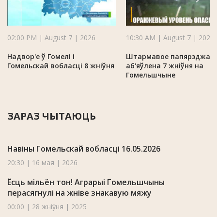
02:00 PM | August 7 | 2026
10:30 AM | August 7 | 2026
Надвор'е ў Гомелі і
Штармавое папярэджан
Гомельскай вобласці 8 жніўня
аб'яўлена 7 жніўня на
Гомельшчыне
ЗАРАЗ ЧЫТАЮЦЬ
Навіны Гомельскай вобласці 16.05.2026
20:30 | 16 мая | 2026
Ёсць мільён тон! Аграрыі Гомельшчыны
перасягнулі на жніве знакавую мяжу
00:00 | 28 жніўня | 2025