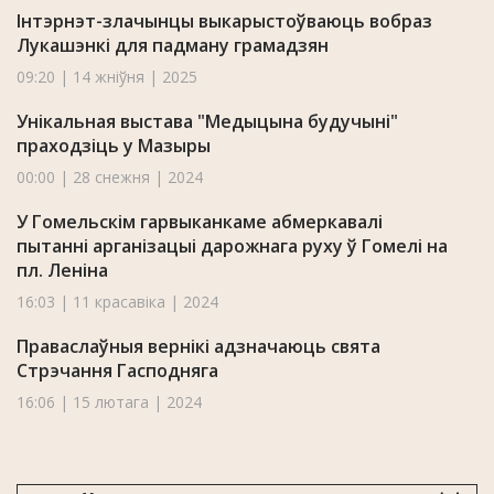
Інтэрнэт-злачынцы выкарыстоўваюць вобраз
Лукашэнкі для падману грамадзян
09:20 | 14 жніўня | 2025
Унікальная выстава "Медыцына будучыні"
праходзіць у Мазыры
00:00 | 28 снежня | 2024
У Гомельскім гарвыканкаме абмеркавалі
пытанні арганізацыі дарожнага руху ў Гомелі на
пл. Леніна
16:03 | 11 красавіка | 2024
Праваслаўныя вернікі адзначаюць свята
Стрэчання Гасподняга
16:06 | 15 лютага | 2024