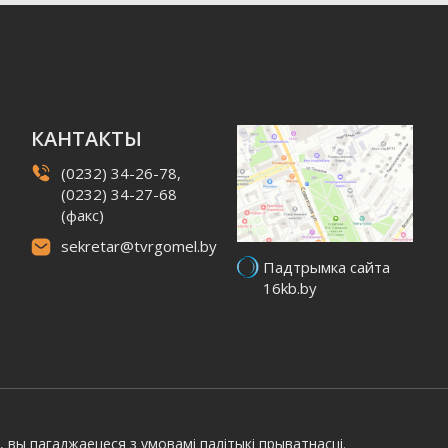
КАНТАКТЫ
(0232) 34-26-78,
(0232) 34-27-68
(факс)
sekretar@tvrgomel.by
Падтрымка сайта
16kb.by
, вы пагаджаецеся з умовамі
палітыкі прыватнасці.