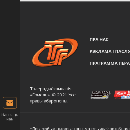
ПРА НАС
РЭКЛАМА I ПАСЛУ
ПРАГРАММА ПЕР
Тэлерадыёкампанія
«Гомель». © 2021 Усе
правы абаронены.
Напісаць
нам
*Пры любым выкарыстанні матэрыялаў актыўная г