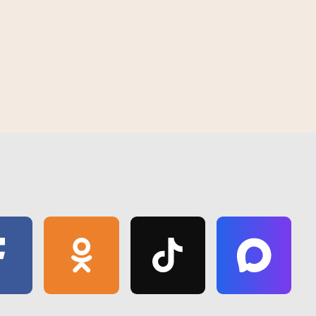
12:27 | 8 красавіка | 2019
 | 2026
10:30 AM | August 7 | 2026
правяраюць
У Гомелі з'явіўся "Зялёны маршрут
спякоты
"Волатава"" - новае месца для
адпачынку