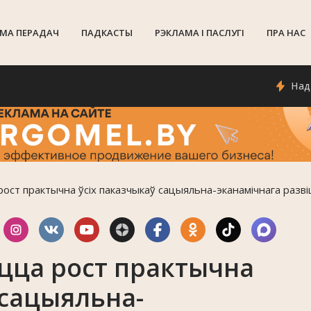
МА ПЕРАДАЧ
ПАДКАСТЫ
РЭКЛАМА I ПАСЛУГI
ПРА НАС
Надвор'е 
рост практычна ўсіх паказчыкаў сацыяльна-эканамічнага разв
ецца рост практычна
 сацыяльна-