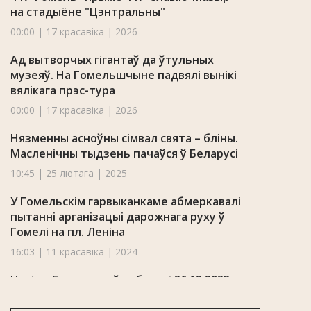
на стадыёне "Цэнтральны"
00:00 | 17 красавіка | 2026
Ад вытворчых гігантаў да ўтульных
музеяў. На Гомельшчыне падвялі вынікі
вялікага прэс-тура
00:00 | 17 красавіка | 2026
Нязменны асноўны сімвал свята – бліны.
Масленічны тыдзень пачаўся ў Беларусі
10:45 | 25 лютага | 2025
У Гомельскім гарвыканкаме абмеркавалі
пытанні арганізацыі дарожнага руху ў
Гомелі на пл. Леніна
16:03 | 11 красавіка | 2024
Навіны Гомельскай вобласці 26.12.2023
20:28 | 26 снежня | 2023