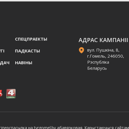
СПЕЦПРАЕКТЫ
АДРАС КАМПАНІІ
вул. Пушкіна, 8,
ГI
ПАДКАСТЫ
г.Гомель, 246050,
Рэспубліка
АДАЧ
НАВIНЫ
Беларусь
іперспасылка на tvrgomel.by абавязковая. Карыстаючыся сайтам