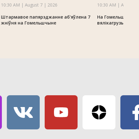
10:30 AM | August 7 | 2026
10:30 AM | August 7
Штармавое папярэджанне аб'яўлена 7
На Гомельшчыне 
жніўня на Гомельшчыне
вялікагрузы з-за 