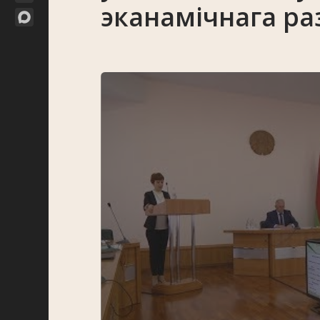
эканамічнага ра