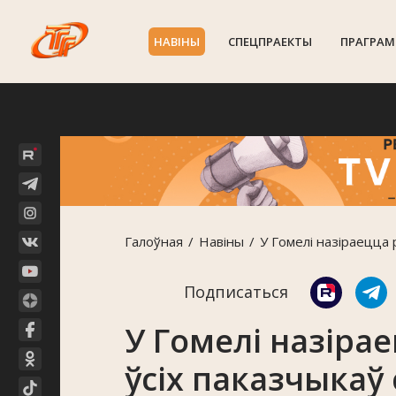
НАВIНЫ
СПЕЦПРАЕКТЫ
ПРАГРАМ
Галоўная
Навiны
У Гомелі назіраецца 
Подписаться
У Гомелі назіра
ўсіх паказчыкаў