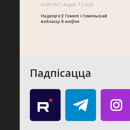
02:00 PM | August 7 | 2026
Надвор'е ў Гомелі і Гомельскай
вобласці 8 жніўня
Падпісацца