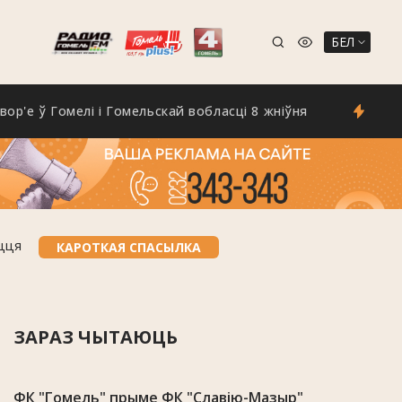
БЕЛ
ў Гомелі і Гомельскай вобласці 8 жніўня
Спёка не 
іцця
КАРОТКАЯ СПАСЫЛКА
ЗАРАЗ ЧЫТАЮЦЬ
ФК "Гомель" прыме ФК "Славію-Мазыр"