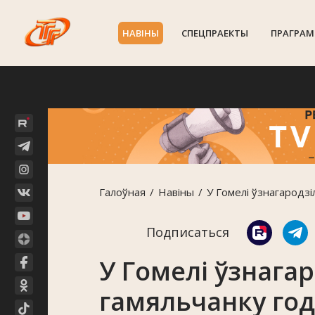
НАВIНЫ
СПЕЦПРАЕКТЫ
ПРАГРАМ
Галоўная
Навiны
У Гомелі ўзнагародзі
Подписаться
У Гомелі ўзнага
гамяльчанку го