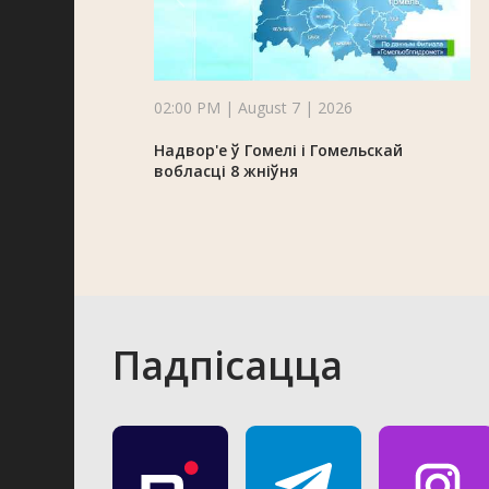
02:00 PM | August 7 | 2026
Надвор'е ў Гомелі і Гомельскай
вобласці 8 жніўня
Падпісацца