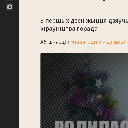
З першых дзён жыцця дзяўч
кіраўніцтва горада
Аб шчасці і
«навагоднім» дзіцяці
–