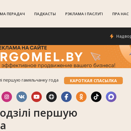
МА ПЕРАДАЧ
ПАДКАСТЫ
РЭКЛАМА I ПАСЛУГI
ПРА НАС
Надвор'е ў Г
лі першую гамяльчанку года
КАРОТКАЯ СПАСЫЛКА
родзілі першую
да