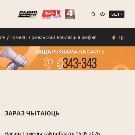
БЕЛ
омелі і Гомельскай вобласці 8 жніўня
Трагедыя на д
ЗАРАЗ ЧЫТАЮЦЬ
Навіны Гомельскай вобласці 16.05.2026