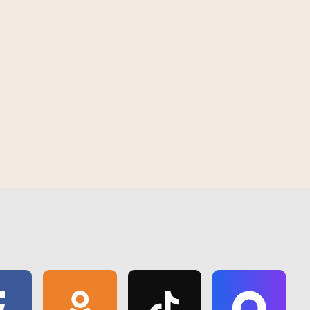
 | 2026
10:30 AM | August 7 | 2026
правяраюць
У Гомелі з'явіўся "Зялёны маршрут
спякоты
"Волатава"" - новае месца для
адпачынку