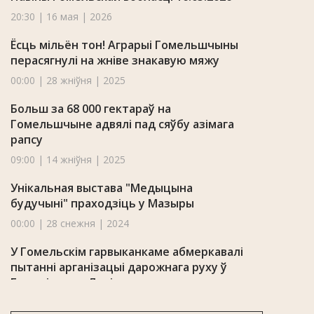
20:30 | 16 мая | 2026
Ёсць мільён тон! Аграрыі Гомельшчыны
перасягнулі на жніве знакавую мяжу
00:00 | 28 жніўня | 2025
Больш за 68 000 гектараў на
Гомельшчыне адвялі пад сяўбу азімага
рапсу
09:00 | 14 жніўня | 2025
Унікальная выстава "Медыцына
будучыні" праходзіць у Мазыры
00:00 | 28 снежня | 2024
У Гомельскім гарвыканкаме абмеркавалі
пытанні арганізацыі дарожнага руху ў
Гомелі на пл. Леніна
16:03 | 11 красавіка | 2024