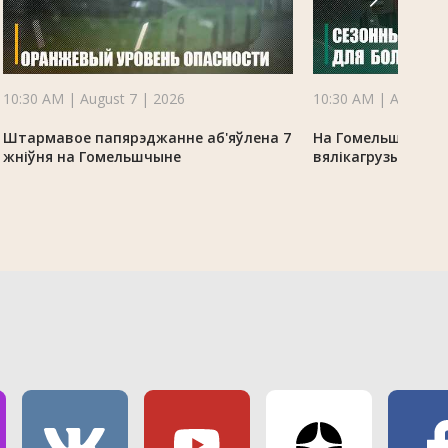
10:30 AM | August 7 | 2026
10:30 AM | August 7
Штармавое папярэджанне аб'яўлена 7
На Гомельшчыне 
жніўня на Гомельшчыне
вялікагрузы з-за 