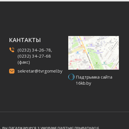
КАНТАКТЫ
(0232) 34-26-78,
(0232) 34-27-68
(факс)
sekretar@tvrgomel.by
Падтрымка сайта
16kb.by
, вы пагаджаецеся з умовамі
палітыкі прыватнасці.