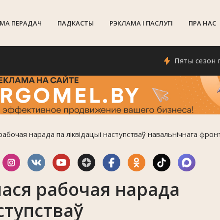
МА ПЕРАДАЧ
ПАДКАСТЫ
РЭКЛАМА I ПАСЛУГI
ПРА НАС
Пяты сезон праект
абочая нарада па ліквідацыі наступстваў навальнічнага фрон
ася рабочая нарада
ступстваў