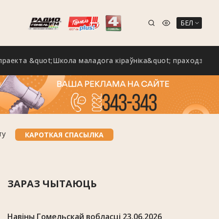
БЕЛ
а &quot;Школа маладога кіраўніка&quot; праходзіць на Го
ту
КАРОТКАЯ СПАСЫЛКА
ЗАРАЗ ЧЫТАЮЦЬ
Навіны Гомельскай вобласці 23.06.2026