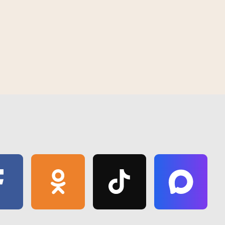
 | 2026
12:35 PM | August 6 | 2026
Следчага камітэта
Гомель накрыла спякота да +40°C.
Спыталі ў жыхароў, як яны ратуюцц
такое надвор'е