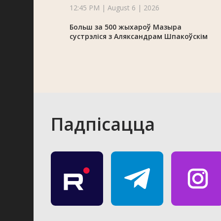
12:45 PM | August 6 | 2026
Больш за 500 жыхароў Мазыра
сустрэліся з Аляксандрам Шпакоўскім
Падпісацца