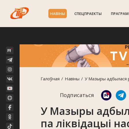
НАВIНЫ
СПЕЦПРАЕКТЫ
ПРАГРАМ
Галоўная
Навiны
У Мазыры адбылася р
Подписаться
У Мазыры адбыл
па ліквідацыі на