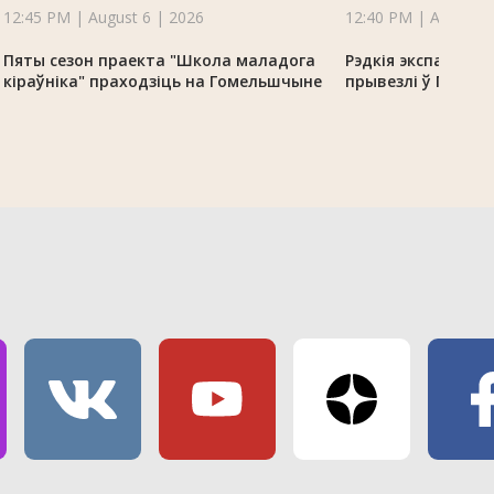
12:45 PM | August 6 | 2026
12:40 PM | August 6
Пяты сезон праекта "Школа маладога
Рэдкія экспанаты 
кіраўніка" праходзіць на Гомельшчыне
прывезлі ў Гомель