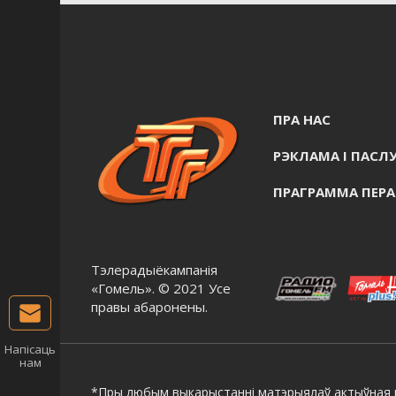
ПРА НАС
РЭКЛАМА I ПАСЛУ
ПРАГРАММА ПЕР
Тэлерадыёкампанія
«Гомель». © 2021 Усе
правы абаронены.
Напісаць
нам
*Пры любым выкарыстанні матэрыялаў актыўная г