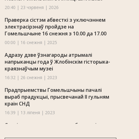
20:40 | 23 чэрвеня | 2026
Праверка сістэм абвесткі з уключэннем
электрасірэнаў пройдзе на
Гомельшчыне 16 снежня з 10.00 да 17.00
00:00 | 16 снежня | 2025
Адразу дзве ўзнагароды атрымалі
напрыканцы года ў Жлобінскім гісторыка-
краязнаўчым музеі
16:32 | 26 снежня | 2023
Прадпрыемствы Гомельшчыны пачалі
выраб прадукцыі, прысвечанай II гульням
краін СНД
16:39 | 13 ліпеня | 2023
Сталі вядомыя новыя падрабязнасці
здарэння на Светлагорскім ЦКК