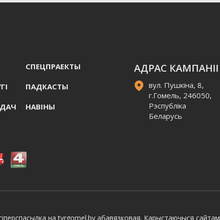
СПЕЦПРАЕКТЫ
АДРАС КАМПАНІІ
вул. Пушкіна, 8,
ГI
ПАДКАСТЫ
г.Гомель, 246050,
Рэспубліка
АДАЧ
НАВIНЫ
Беларусь
іперспасылка на tvrgomel.by абавязковая. Карыстаючыся сайтам