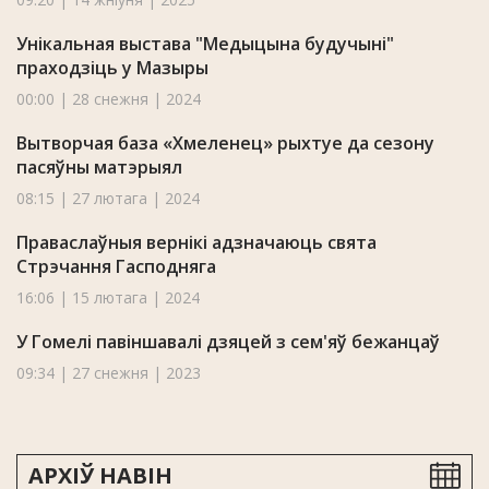
Унікальная выстава "Медыцына будучыні"
праходзіць у Мазыры
00:00 | 28 снежня | 2024
Вытворчая база «Хмеленец» рыхтуе да сезону
пасяўны матэрыял
08:15 | 27 лютага | 2024
Праваслаўныя вернікі адзначаюць свята
Стрэчання Гасподняга
16:06 | 15 лютага | 2024
У Гомелі павіншавалі дзяцей з сем'яў бежанцаў
09:34 | 27 снежня | 2023
АРХІЎ НАВІН