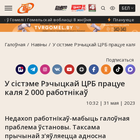
БЕЛ
 Гомелі і Гомельскай вобласці 8 жніўня
Плануеце на «Кл
Галоўная
Навiны
У сістэме Рэчыцкай ЦРБ працуе каля 2
Подписаться
У сістэме Рэчыцкай ЦРБ працуе
каля 2 000 работнікаў
10:32 | 31 мая | 2023
Недахоп работнікаў-мабыць галоўная
праблема ўстановы. Таксама
прычынай з'яўляецца адносна