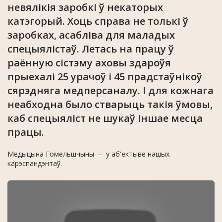
невялікія заробкі ў некаторых
катэгорый. Хоць справа не толькі ў
заробках, асабліва для маладых
спецыялістаў. Летась на працу ў
раённую сістэму аховы здароўя
прыехалі 25 урачоў і 45 прадстаўнікоў
сярэдняга медперсаналу. І для кожнага
неабходна было стварыць такія ўмовы,
каб спецыяліст не шукаў іншае месца
працы.
Медыцына Гомельшчыны – у аб'ектыве нашых
карэспандэнтаў.