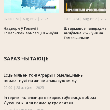
02:00 PM | August 7 | 2026
10:30 AM | August 7 | 2026
Надвор'е ў Гомелі і
Штармавое папярэджан
Гомельскай вобласці 8 жніўня
аб'яўлена 7 жніўня на
Гомельшчыне
ЗАРАЗ ЧЫТАЮЦЬ
Ёсць мільён тон! Аграрыі Гомельшчыны
перасягнулі на жніве знакавую мяжу
00:00 | 28 жніўня | 2025
Інтэрнэт-злачынцы выкарыстоўваюць вобраз
Лукашэнкі для падману грамадзян
09:20 | 14 жніўня | 2025