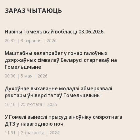
ЗАРАЗ ЧЫТАЮЦЬ
Навіны Гомельскай вобласці 03.06.2026
20:35 | 3 чэрвеня | 2026
Маштабны велапрабег у гонар галоўных
дзяржаўных сімвалаў Беларусі стартаваў на
Гомельшчыне
00:00 | 5 мая | 2026
Духоўнае выхаванне моладзі абмеркавалі
рэктары ўніверсітэтаў Гомельшчыны
10:10 | 25 лютага | 2025
У Гомелі вынеслі прысуд віноўніку смяротнага
ДТЗ у навагоднюю ноч
11:31 | 2 красавіка | 2024