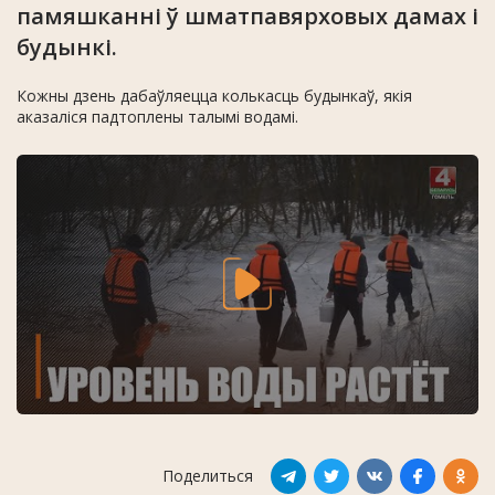
памяшканні ў шматпавярховых дамах і
будынкі.
Кожны дзень дабаўляецца колькасць будынкаў, якія
аказаліся падтоплены талымі водамі.
Поделиться