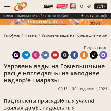
БЕЛ
мелі і Гомельскай вобласці 10 жніўня
30 супрацоўнікаў 
Галоўная
Навiны
Узровень вады на Гомельшчыне расце
Подписаться
Узровень вады на Гомельшчыне
расце нягледзячы на халоднае
надвор'е і маразы
09:13 | 30 студзеня | 2024
Падтоплены прысядзібныя участкі
,жылыя дамЫ, падвальныя