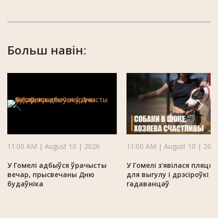
Больш навін:
11:00 AM | August 10 | 2026
11:00 AM | August 10 | 202
У Гомелі адбыўся ўрачысты
У Гомелі з'явілася пляцоў
вечар, прысвечаны Дню
для выгулу і дрэсіроўкі х
будаўніка
гадаванцаў