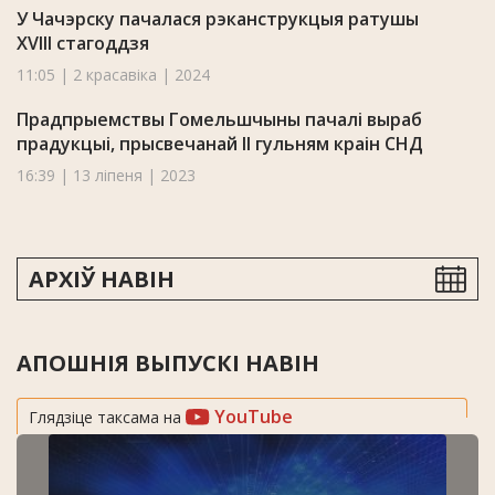
У Чачэрску пачалася рэканструкцыя ратушы
XVIII стагоддзя
11:05 | 2 красавіка | 2024
Прадпрыемствы Гомельшчыны пачалі выраб
прадукцыі, прысвечанай II гульням краін СНД
16:39 | 13 ліпеня | 2023
АРХІЎ НАВІН
АПОШНІЯ ВЫПУСКІ НАВІН
YouTube
Глядзіце таксама на