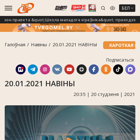
БЕЛ
н праекта &quot;Школа маладога кіраўніка&quot; праходзіць н
Галоўная
Навiны
20.01.2021 НАВІНЫ
КАРОТКАЯ С
Подписаться
20.01.2021 НАВІНЫ
20:35 | 20 студзеня | 2021