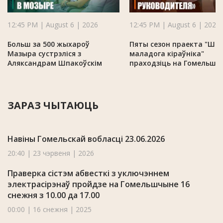
12:45 PM | August 6 | 2026
12:45 PM | August 6 | 2026
Больш за 500 жыхароў
Пяты сезон праекта "Шк
Мазыра сустрэліся з
маладога кіраўніка"
Аляксандрам Шпакоўскім
праходзіць на Гомельшч
ЗАРАЗ ЧЫТАЮЦЬ
Навіны Гомельскай вобласці 23.06.2026
20:40 | 23 чэрвеня | 2026
Праверка сістэм абвесткі з уключэннем
электрасірэнаў пройдзе на Гомельшчыне 16
снежня з 10.00 да 17.00
00:00 | 16 снежня | 2025