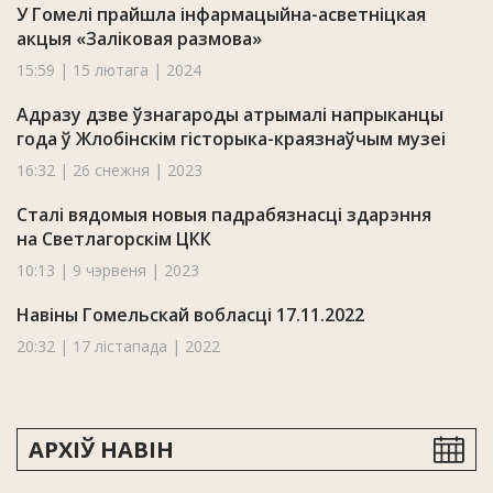
У Гомелі прайшла інфармацыйна-асветніцкая
акцыя «Заліковая размова»
15:59 | 15 лютага | 2024
Адразу дзве ўзнагароды атрымалі напрыканцы
года ў Жлобінскім гісторыка-краязнаўчым музеі
16:32 | 26 снежня | 2023
Сталі вядомыя новыя падрабязнасці здарэння
на Светлагорскім ЦКК
10:13 | 9 чэрвеня | 2023
Навіны Гомельскай вобласці 17.11.2022
20:32 | 17 лістапада | 2022
АРХІЎ НАВІН