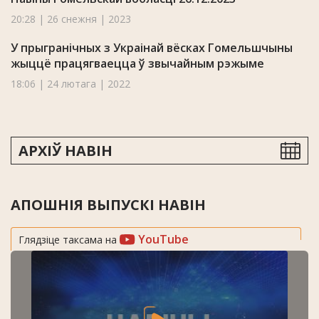
20:28 | 26 снежня | 2023
У прыгранічных з Украінай вёсках Гомельшчыны
жыццё працягваецца ў звычайным рэжыме
18:06 | 24 лютага | 2022
АРХІЎ НАВІН
АПОШНІЯ ВЫПУСКІ НАВІН
YouTube
Глядзіце таксама на