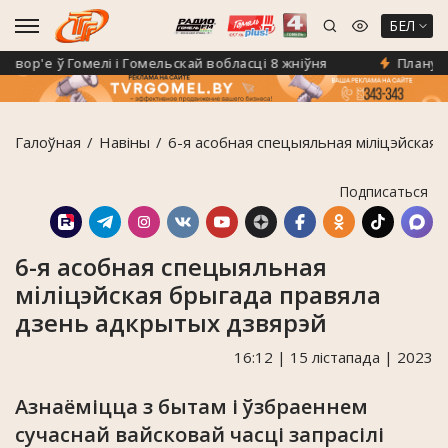
БЕЛ
р'е ў Гомелі і Гомельскай вобласці 8 жніўня
Плануеце н
Галоўная
Навiны
6-я асобная спецыяльная міліцэйская
Подписаться
6-я асобная спецыяльная
міліцэйская брыгада правяла
дзень адкрытых дзвярэй
16:12 | 15 лістапада | 2023
Азнаёміцца з бытам і ўзбраеннем
сучаснай вайсковай часці запрасілі