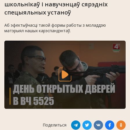
школьнікаў і навучэнцаў сярэдніх
спецыяльных устаноў
Аб эфектыўнасці такой формы работы з моладдзю
матэрыял нашых карэспандэнтаў.
Поделиться