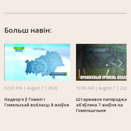
Больш навін:
02:00 PM | August 7 | 2026
10:30 AM | August 7 | 2026
Надвор'е ў Гомелі і
Штармавое папярэджан
Гомельскай вобласці 8 жніўня
аб'яўлена 7 жніўня на
Гомельшчыне