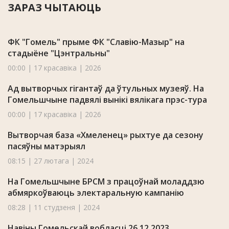
ЗАРАЗ ЧЫТАЮЦЬ
ФК "Гомель" прыме ФК "Славію-Мазыр" на
стадыёне "Цэнтральны"
00:00 | 17 красавіка | 2026
Ад вытворчых гігантаў да ўтульных музеяў. На
Гомельшчыне падвялі вынікі вялікага прэс-тура
00:00 | 17 красавіка | 2026
Вытворчая база «Хмеленец» рыхтуе да сезону
пасяўны матэрыял
08:15 | 27 лютага | 2024
На Гомельшчыне БРСМ з працоўнай моладдзю
абмяркоўваюць электаральную кампанію
08:28 | 11 студзеня | 2024
Навіны Гомельскай вобласці 26.12.2023