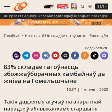
БЕЛ
н праекта &quot;Школа маладога кіраўніка&quot; праходзіць на
Галоўная
Навiны
83% складае гатоўнасць збожжаўбора
Подписаться
83% складае гатоўнасць
збожжаўборачных камбайнаў да
жніва на Гомельшчыне
15:37 | 4 ліпеня | 2023
Такія дадзеныя агучыў на апаратнай
нарадзе ў аблвыканкаме старшыня