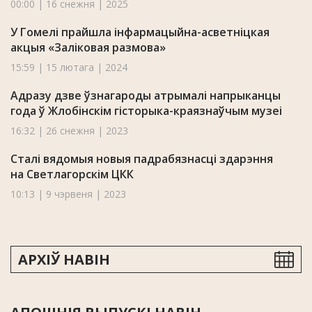
00:00 | 16 снежня | 2025
У Гомелі прайшла інфармацыйна-асветніцкая
акцыя «Заліковая размова»
15:59 | 15 лютага | 2024
Адразу дзве ўзнагароды атрымалі напрыканцы
года ў Жлобінскім гісторыка-краязнаўчым музеі
16:32 | 26 снежня | 2023
Сталі вядомыя новыя падрабязнасці здарэння
на Светлагорскім ЦКК
10:13 | 9 чэрвеня | 2023
АРХІЎ НАВІН