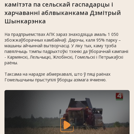
камітэта па сельскай гаспадарцы і
харчаванні аблвыканкама Дзмітрый
Шынкарэнка
На прадпрыемствах АПК зараз знаходзіцца амаль 1 050
збожжаўборачных камбайнаў. Дарэчы, каля 95% парку –
машыны айчыннай вытворчасці. У ліку тых, каму трэба
павялічыць тэмпы падрыхтоўкі тэхнікі да ўборачнай кампаніі
- Кармянскі, Лельчыцкі, Жлобінскі, Гомельскі і Петрыкаўскі
раёны.
Таксама на нарадзе абмеркавалі, што ў пяці раёнах
Гомельшчыны прыступілі ўборцы азімага ячменю.