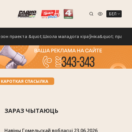
БЕЛ
раекта &quot;Школа маладога кіраўніка&quot; праходзіць 
КАРОТКАЯ СПАСЫЛКА
ЗАРАЗ ЧЫТАЮЦЬ
Навіны Гомельскай вобласці 23.06.2026