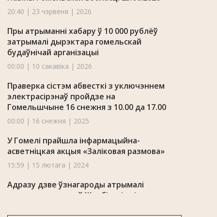
20:40 | 23 чэрвеня | 2026
Пры атрыманні хабару ў 10 000 рублёў
затрымалі дырэктара гомельскай
будаўнічай арганізацыі
00:00 | 10 сакавіка | 2026
Праверка сістэм абвесткі з уключэннем
электрасірэнаў пройдзе на
Гомельшчыне 16 снежня з 10.00 да 17.00
00:00 | 16 снежня | 2025
У Гомелі прайшла інфармацыйна-
асветніцкая акцыя «Заліковая размова»
15:59 | 15 лютага | 2024
Адразу дзве ўзнагароды атрымалі
напрыканцы года ў Жлобінскім гісторыка-
краязнаўчым музеі