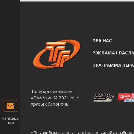
ПРА НАС
РЭКЛАМА I ПАСЛУ
ПРАГРАММА ПЕР
Тэлерадыёкампанія
«Гомель». © 2021 Усе
правы абаронены.
Напісаць
нам
*Пры любым выкарыстанні матэрыялаў актыўная г