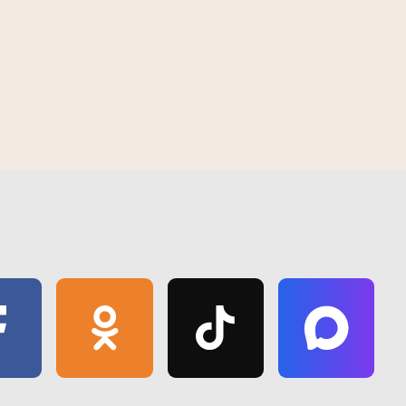
 | 2026
12:40 PM | August 6 | 2026
та "Школа маладога
Рэдкія экспанаты Следчага камітэта
дзіць на Гомельшчыне
прывезлі ў Гомель