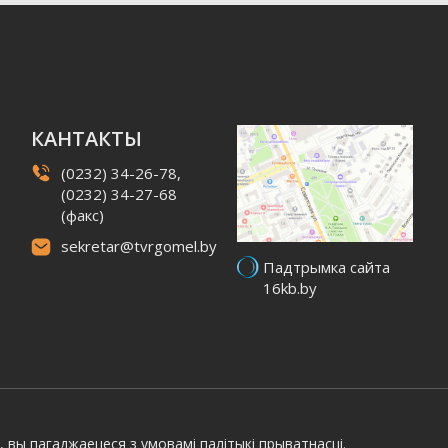
КАНТАКТЫ
(0232) 34-26-78,
(0232) 34-27-68
(факс)
sekretar@tvrgomel.by
Падтрымка сайта
16kb.by
, вы пагаджаецеся з умовамі
палітыкі прыватнасці.