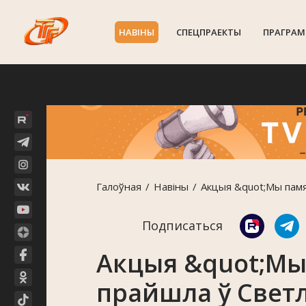
НАВIНЫ
СПЕЦПРАЕКТЫ
ПРАГРАМ
Галоўная
Навiны
Акцыя &quot;Мы памя
Подписаться
Акцыя &quot;Мы
прайшла ў Светл