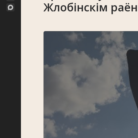
Жлобінскім раён