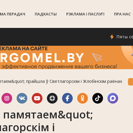
МА ПЕРАДАЧ
ПАДКАСТЫ
РЭКЛАМА I ПАСЛУГI
ПРА НАС
Пяты сезон п
таем&quot; прайшла ў Светлагорскім і Жлобінскім раёнах
 памятаем&quot;
агорскім і