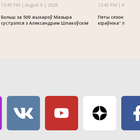
12:45 PM | August 6 | 2026
12:45 PM | August 6
Больш за 500 жыхароў Мазыра
Пяты сезон праек
сустрэліся з Аляксандрам Шпакоўскім
кіраўніка" прахо