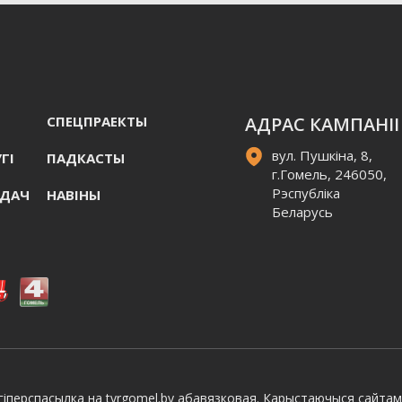
СПЕЦПРАЕКТЫ
АДРАС КАМПАНІІ
вул. Пушкіна, 8,
ГI
ПАДКАСТЫ
г.Гомель, 246050,
Рэспубліка
АДАЧ
НАВIНЫ
Беларусь
іперспасылка на tvrgomel.by абавязковая. Карыстаючыся сайтам