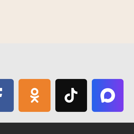
Пасяўная ў Добрушскім раёне
правяраюць
У Гомелі з'явіўся "Зялёны маршрут
спякоты
"Волатава"" - новае месца для
12:27 | 8 красавіка | 2019
адпачынку