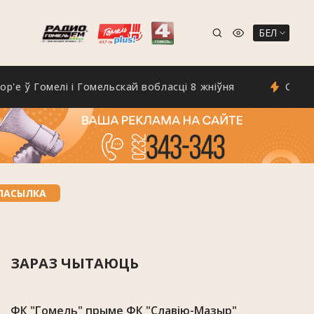
БЕЛ
 Гомелі і Гомельскай вобласці 8 жніўня
Спёка не с
ПАСЫЛКА
ЗАРАЗ ЧЫТАЮЦЬ
ФК "Гомель" прыме ФК "Славію-Мазыр"