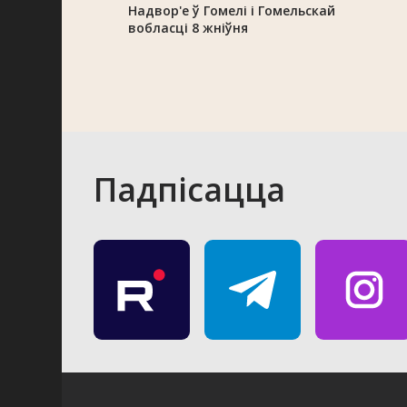
Надвор'е ў Гомелі і Гомельскай
вобласці 8 жніўня
Падпісацца