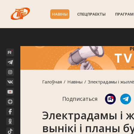
НАВIНЫ
СПЕЦПРАЕКТЫ
ПРАГРАМ
Галоўная
Навiны
Электрадамы і жыллё д
Подписаться
Электрадамы і ж
вынікі і планы б