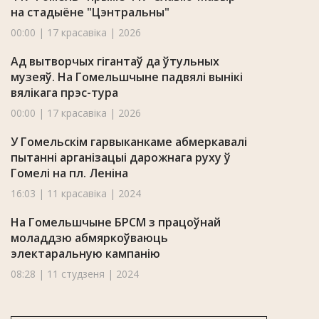
на стадыёне "Цэнтральны"
00:00 | 17 красавіка | 2026
Ад вытворчых гігантаў да ўтульных
музеяў. На Гомельшчыне падвялі вынікі
вялікага прэс-тура
00:00 | 17 красавіка | 2026
У Гомельскім гарвыканкаме абмеркавалі
пытанні арганізацыі дарожнага руху ў
Гомелі на пл. Леніна
16:03 | 11 красавіка | 2024
На Гомельшчыне БРСМ з працоўнай
моладдзю абмяркоўваюць
электаральную кампанію
08:28 | 11 студзеня | 2024
Навіны Гомельскай вобласці 26.12.2023