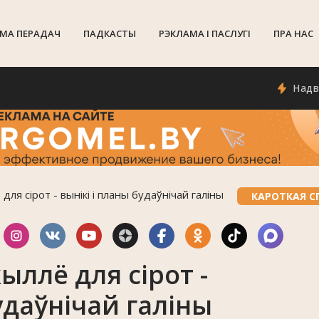
МА ПЕРАДАЧ
ПАДКАСТЫ
РЭКЛАМА I ПАСЛУГI
ПРА НАС
Надвор'е ў
ля сірот - вынікі і планы будаўнічай галіны
КАРОТКАЯ С
ыллё для сірот -
удаўнічай галіны