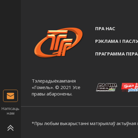
ПРА НАС
РЭКЛАМА I ПАСЛУ
ПРАГРАММА ПЕР
Тэлерадыёкампанія
«Гомель». © 2021 Усе
правы абаронены.
Напісаць
нам
*Пры любым выкарыстанні матэрыялаў актыўная г