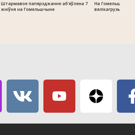
Штармавое папярэджанне аб'яўлена 7
На Гомельшчыне 
жніўня на Гомельшчыне
вялікагрузы з-за 