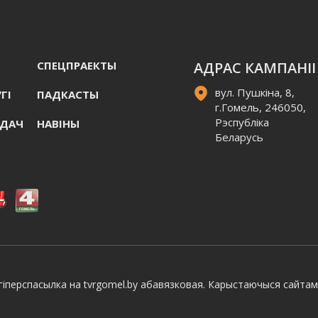
СПЕЦПРАЕКТЫ
АДРАС КАМПАНІІ
вул. Пушкіна, 8,
ГI
ПАДКАСТЫ
г.Гомель, 246050,
Рэспубліка
АДАЧ
НАВIНЫ
Беларусь
іперспасылка на tvrgomel.by абавязковая. Карыстаючыся сайтам