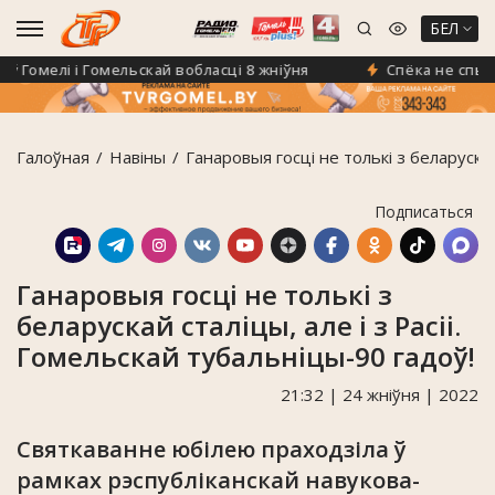
БЕЛ
омелі і Гомельскай вобласці 8 жніўня
Спёка не спыніла
Галоўная
Навiны
Ганаровыя госці не толькі з беларускай
Подписаться
Ганаровыя госці не толькі з
беларускай сталіцы, але і з Расіі.
Гомельскай тубальніцы-90 гадоў!
21:32 | 24 жніўня | 2022
Святкаванне юбілею праходзіла ў
рамках рэспубліканскай навукова-