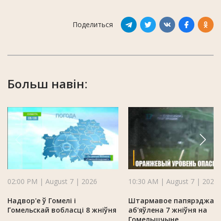
Поделиться
Больш навін:
02:00 PM | August 7 | 2026
10:30 AM | August 7 | 2026
Надвор'е ў Гомелі і
Штармавое папярэджан
Гомельскай вобласці 8 жніўня
аб'яўлена 7 жніўня на
Гомельшчыне