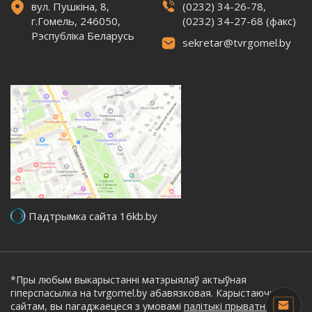
вул. Пушкіна, 8,
(0232) 34-26-78,
г.Гомель, 246050,
(0232) 34-27-68 (факс)
Рэспубліка Беларусь
sekretar@tvrgomel.by
Падтрымка сайта 16kb.by
*Пры любым выкарыстанні матэрыялаў актыўная
гіперспасылка на tvrgomel.by абавязковая. Карыстаючыся
сайтам, вы пагаджаецеся з умовамі
палітыкі прыватнасці.