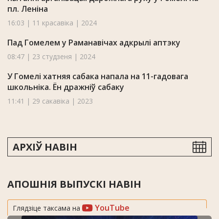
пл. Леніна
16:03 | 11 красавіка | 2024
Пад Гомелем у Раманавічах адкрылі аптэку
08:47 | 23 студзеня | 2024
У Гомелі хатняя сабака напала на 11-гадовага
школьніка. Ён дражніў сабаку
11:41 | 29 сакавіка | 2023
АРХІЎ НАВІН
АПОШНІЯ ВЫПУСКІ НАВІН
YouTube
Глядзіце таксама на