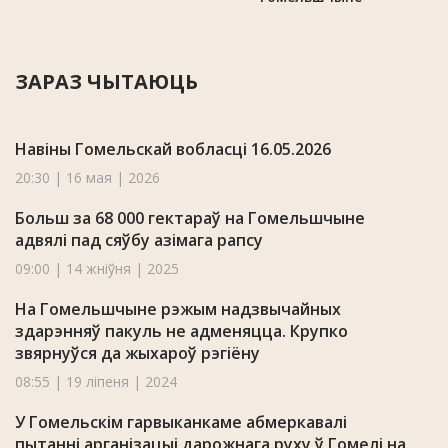
ЗАРАЗ ЧЫТАЮЦЬ
Навіны Гомельскай вобласці 16.05.2026
20:30 | 16 мая | 2026
Больш за 68 000 гектараў на Гомельшчыне
адвялі пад сяўбу азімага рапсу
09:00 | 14 жніўня | 2025
На Гомельшчыне рэжым надзвычайных
здарэнняў пакуль не адменяцца. Крупко
звярнуўся да жыхароў рэгіёну
08:55 | 19 ліпеня | 2024
У Гомельскім гарвыканкаме абмеркавалі
пытанні арганізацыі дарожнага руху ў Гомелі на