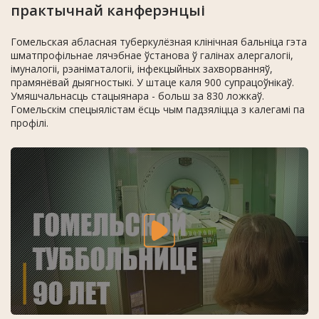
практычнай канферэнцыі
Гомельская абласная туберкулёзная клінічная бальніца гэта
шматпрофільнае лячэбнае ўстанова ў галінах алергалогіі,
імуналогіі, рэаніматалогіі, інфекцыйных захворванняў,
прамянёвай дыягностыкі. У штаце каля 900 супрацоўнікаў.
Умяшчальнасць стацыянара - больш за 830 ложкаў.
Гомельскім спецыялістам ёсць чым падзяліцца з калегамі па
профілі.