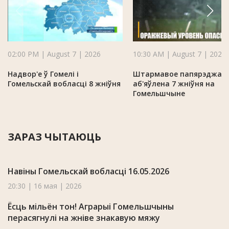
02:00 PM | August 7 | 2026
10:30 AM | August 7 | 2026
Надвор'е ў Гомелі і
Штармавое папярэджан
Гомельскай вобласці 8 жніўня
аб'яўлена 7 жніўня на
Гомельшчыне
ЗАРАЗ ЧЫТАЮЦЬ
Навіны Гомельскай вобласці 16.05.2026
20:30 | 16 мая | 2026
Ёсць мільён тон! Аграрыі Гомельшчыны
перасягнулі на жніве знакавую мяжу