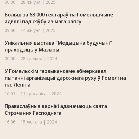
00:00 | 28 жніўня | 2025
Больш за 68 000 гектараў на Гомельшчыне
адвялі пад сяўбу азімага рапсу
09:00 | 14 жніўня | 2025
Унікальная выстава "Медыцына будучыні"
праходзіць у Мазыры
00:00 | 28 снежня | 2024
У Гомельскім гарвыканкаме абмеркавалі
пытанні арганізацыі дарожнага руху ў Гомелі на
пл. Леніна
16:03 | 11 красавіка | 2024
Праваслаўныя вернікі адзначаюць свята
Стрэчання Гасподняга
16:06 | 15 лютага | 2024