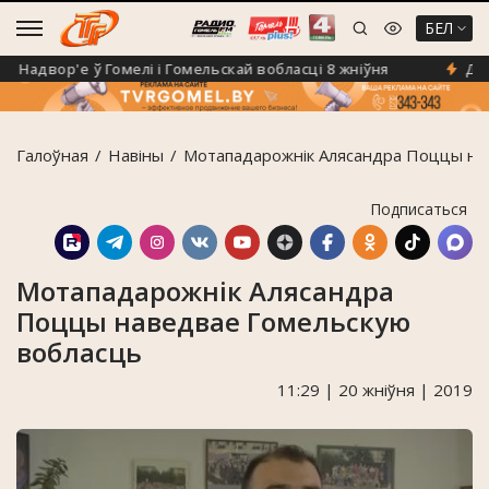
БЕЛ
Надвор'е ў Гомелі і Гомельскай вобласці 8 жніўня
Да +40
Галоўная
Навiны
Мотападарожнік Алясандра Поццы на
Подписаться
Мотападарожнік Алясандра
Поццы наведвае Гомельскую
вобласць
11:29 | 20 жніўня | 2019