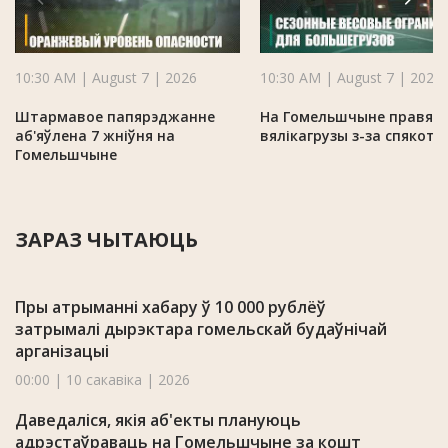
10:30 AM | August 7 | 2026
10:30 AM | August 7 | 2026
Штармавое папярэджанне
На Гомельшчыне правяр
аб'яўлена 7 жніўня на
вялікагрузы з-за спякоты
Гомельшчыне
ЗАРАЗ ЧЫТАЮЦЬ
Пры атрыманні хабару ў 10 000 рублёў
затрымалі дырэктара гомельскай будаўнічай
арганізацыі
00:00 | 10 сакавіка | 2026
Даведаліся, якія аб'екты плануюць
адрэстаўраваць на Гомельшчыне за кошт