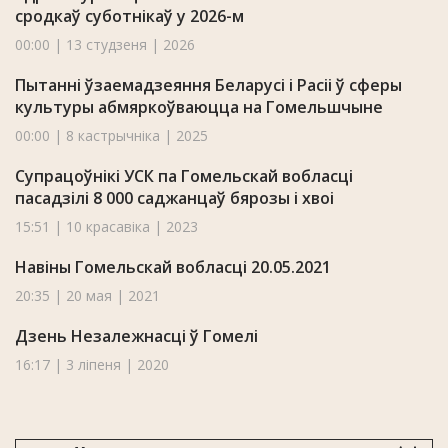
сродкаў суботнікаў у 2026-м
00:00 | 13 студзеня | 2026
Пытанні ўзаемадзеяння Беларусі і Расіі ў сферы
культуры абмяркоўваюцца на Гомельшчыне
00:00 | 8 кастрычніка | 2025
Супрацоўнікі УСК па Гомельскай вобласці
пасадзілі 8 000 саджанцаў бярозы і хвоі
15:51 | 10 красавіка | 2023
Навіны Гомельскай вобласці 20.05.2021
20:35 | 20 мая | 2021
Дзень Незалежнасці ў Гомелі
16:17 | 3 ліпеня | 2020