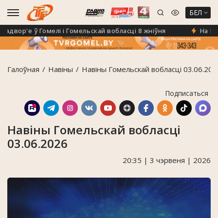
БЕЛ
вор'е ў Гомелі і Гомельскай вобласці 8 жніўня
На Гомел
Галоўная
Навiны
Навіны Гомельскай вобласці 03.06.202
Подписаться
Навіны Гомельскай вобласці
03.06.2026
20:35 | 3 чэрвеня | 2026