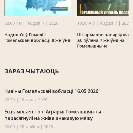
02:00 PM | August 7 | 2026
10:30 AM | August 7 | 2026
Надвор'е ў Гомелі і
Штармавое папярэджан
Гомельскай вобласці 8 жніўня
аб'яўлена 7 жніўня на
Гомельшчыне
ЗАРАЗ ЧЫТАЮЦЬ
Навіны Гомельскай вобласці 16.05.2026
20:30 | 16 мая | 2026
Ёсць мільён тон! Аграрыі Гомельшчыны
перасягнулі на жніве знакавую мяжу
00:00 | 28 жніўня | 2025