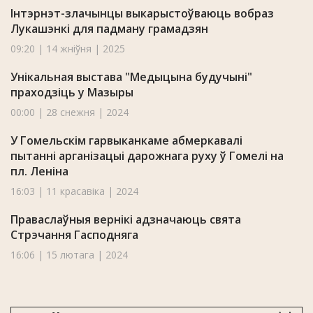
Інтэрнэт-злачынцы выкарыстоўваюць вобраз
Лукашэнкі для падману грамадзян
09:20 | 14 жніўня | 2025
Унікальная выстава "Медыцына будучыні"
праходзіць у Мазыры
00:00 | 28 снежня | 2024
У Гомельскім гарвыканкаме абмеркавалі
пытанні арганізацыі дарожнага руху ў Гомелі на
пл. Леніна
16:03 | 11 красавіка | 2024
Праваслаўныя вернікі адзначаюць свята
Стрэчання Гасподняга
16:06 | 15 лютага | 2024