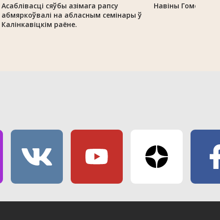
Асаблівасці сяўбы азімага рапсу
Навіны Гомельскай
абмяркоўвалі на абласным семінары ў
Калінкавіцкім раёне.