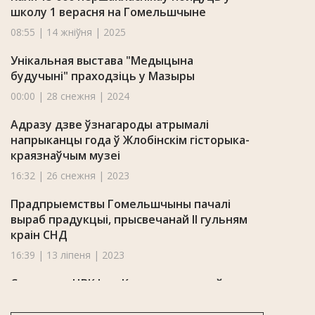
школу 1 верасня на Гомельшчыне
08:55 | 14 жніўня | 2025
Унікальная выстава "Медыцына
будучыні" праходзіць у Мазыры
00:00 | 28 снежня | 2024
Адразу дзве ўзнагароды атрымалі
напрыканцы года ў Жлобінскім гісторыка-
краязнаўчым музеі
16:32 | 26 снежня | 2023
Прадпрыемствы Гомельшчыны пачалі
выраб прадукцыі, прысвечанай II гульням
краін СНД
16:39 | 13 ліпеня | 2023
Старшыня ЦВК Ігар Карпенка сустрэўся з
актывам Гомельшчыны