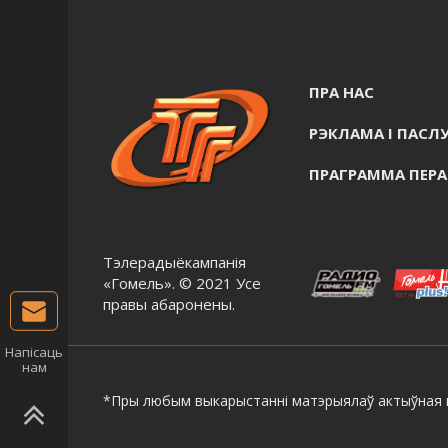
ПРА НАС
РЭКЛАМА I ПАСЛУ
ПРАГРАММА ПЕР
Тэлерадыёкампанія
«Гомель». © 2021 Усе
правы абаронены.
Напісаць
нам
*Пры любым выкарыстанні матэрыялаў актыўная г