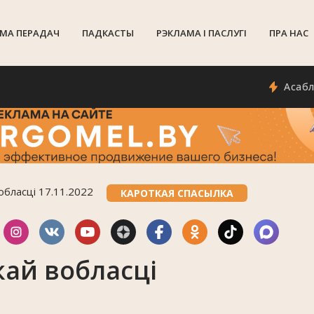
МА ПЕРАДАЧ
ПАДКАСТЫ
РЭКЛАМА I ПАСЛУГI
ПРА НАС
Асаблівасці
обласці 17.11.2022
КАРОТКАЯ СПАСЫЛКА
ай вобласці