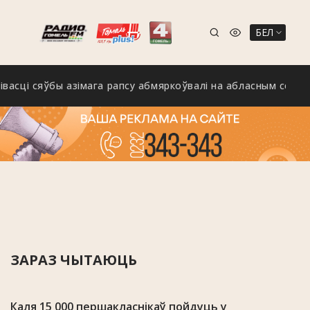
БЕЛ
 сяўбы азімага рапсу абмяркоўвалі на абласным семінары ў К
ЗАРАЗ ЧЫТАЮЦЬ
Каля 15 000 першакласнікаў пойдуць у