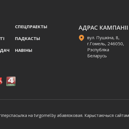
СПЕЦПРАЕКТЫ
АДРАС КАМПАНІІ
вул. Пушкіна, 8,
ГI
ПАДКАСТЫ
г.Гомель, 246050,
Рэспубліка
АДАЧ
НАВIНЫ
Беларусь
іперспасылка на tvrgomel.by абавязковая. Карыстаючыся сайтам