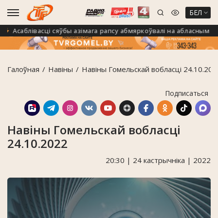
БЕЛ
Асаблівасці сяўбы азімага рапсу абмяркоўвалі на абласным семін
Галоўная
Навiны
Навіны Гомельскай вобласці 24.10.202
Подписаться
Навіны Гомельскай вобласці
24.10.2022
20:30 | 24 кастрычніка | 2022