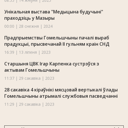
08:55 | 14 жніўня | 2025
Унікальная выстава "Медыцына будучыні"
праходзіць у Мазыры
00:00 | 28 снежня | 2024
Прадпрыемствы Гомельшчыны пачалі выраб
прадукцыі, прысвечанай II гульням краін СНД
16:39 | 13 ліпеня | 2023
Старшыня ЦВК Ігар Карпенка сустрэўся з
актывам Гомельшчыны
11:37 | 29 сакавіка | 2023
28 сакавіка 4 кіраўнікі мясцовай вертыкалі ўлады
Гомельшчыны атрымалі службовыя пасведчанні
11:29 | 29 сакавіка | 2023