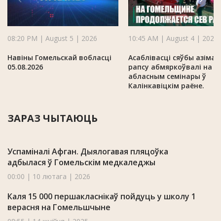
08:20 PM | August 5 | 2026
10:45 AM | August 4 | 2026
Навіны Гомельскай вобласці
Асаблівасці сяўбы азімаг
05.08.2026
рапсу абмяркоўвалі на
абласным семінары ў
Калінкавіцкім раёне.
ЗАРАЗ ЧЫТАЮЦЬ
Успаміналі Афган. Дыялогавая пляцоўка
адбылася ў Гомельскім медкаледжы
00:00 | 10 лютага | 2026
Каля 15 000 першакласнікаў пойдуць у школу 1
верасня на Гомельшчыне