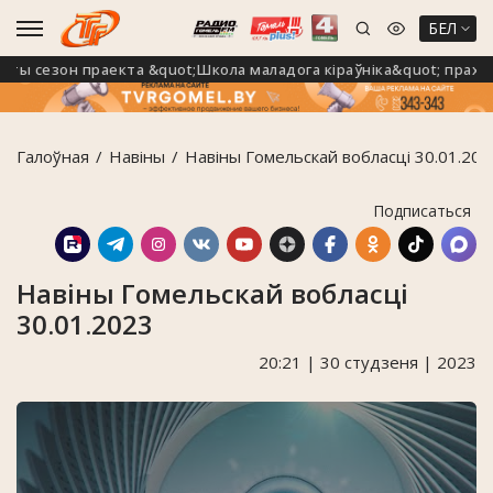
БЕЛ
 сезон праекта &quot;Школа маладога кіраўніка&quot; праходз
Галоўная
Навiны
Навіны Гомельскай вобласці 30.01.202
Подписаться
Навіны Гомельскай вобласці
30.01.2023
20:21 | 30 студзеня | 2023