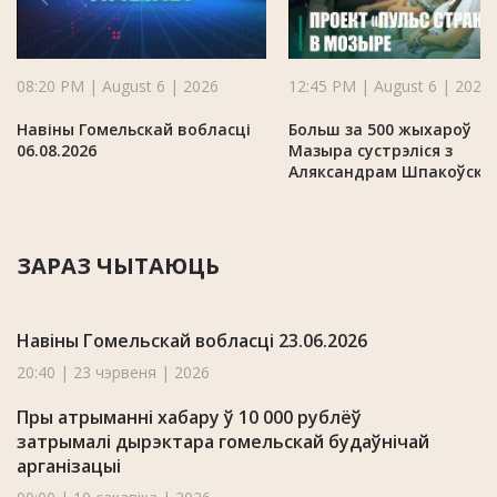
08:20 PM | August 6 | 2026
12:45 PM | August 6 | 2026
Навіны Гомельскай вобласці
Больш за 500 жыхароў
06.08.2026
Мазыра сустрэліся з
Аляксандрам Шпакоўскі
ЗАРАЗ ЧЫТАЮЦЬ
Навіны Гомельскай вобласці 23.06.2026
20:40 | 23 чэрвеня | 2026
Пры атрыманні хабару ў 10 000 рублёў
затрымалі дырэктара гомельскай будаўнічай
арганізацыі