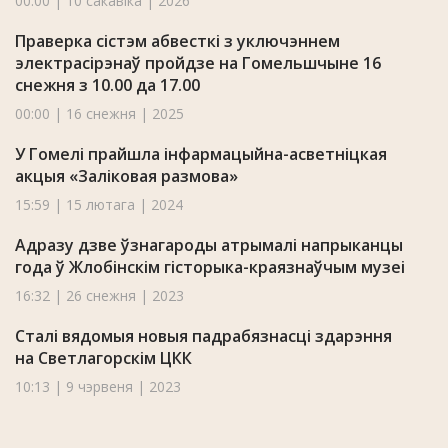
00:00 | 10 сакавіка | 2026
Праверка сістэм абвесткі з уключэннем
электрасірэнаў пройдзе на Гомельшчыне 16
снежня з 10.00 да 17.00
00:00 | 16 снежня | 2025
У Гомелі прайшла інфармацыйна-асветніцкая
акцыя «Заліковая размова»
15:59 | 15 лютага | 2024
Адразу дзве ўзнагароды атрымалі напрыканцы
года ў Жлобінскім гісторыка-краязнаўчым музеі
16:32 | 26 снежня | 2023
Сталі вядомыя новыя падрабязнасці здарэння
на Светлагорскім ЦКК
10:13 | 9 чэрвеня | 2023