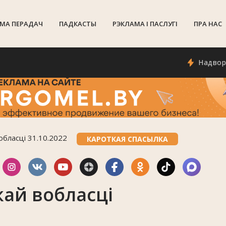
МА ПЕРАДАЧ
ПАДКАСТЫ
РЭКЛАМА I ПАСЛУГI
ПРА НАС
Надвор'е ў Го
обласці 31.10.2022
КАРОТКАЯ СПАСЫЛКА
ай вобласці