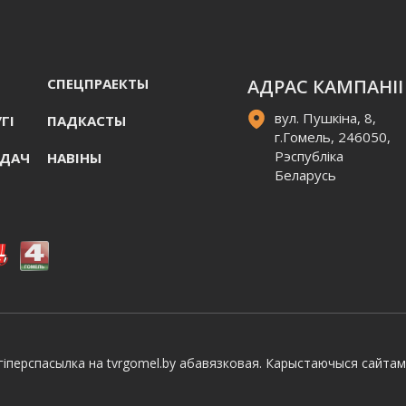
СПЕЦПРАЕКТЫ
АДРАС КАМПАНІІ
вул. Пушкіна, 8,
ГI
ПАДКАСТЫ
г.Гомель, 246050,
Рэспубліка
АДАЧ
НАВIНЫ
Беларусь
іперспасылка на tvrgomel.by абавязковая. Карыстаючыся сайтам