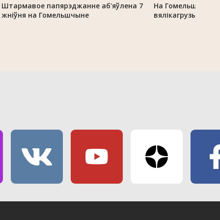
Штармавое папярэджанне аб'яўлена 7
На Гомельшчыне 
жніўня на Гомельшчыне
вялікагрузы з-за 