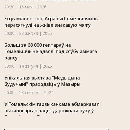
20:30 | 16 мая | 2026
Ёсць мільён тон! Аграрыі Гомельшчыны
перасягнулі на жніве знакавую мяжу
00:00 | 28 жніўня | 2025
Больш за 68 000 гектараў на
Гомельшчыне адвялі пад сяўбу азімага
рапсу
09:00 | 14 жніўня | 2025
Унікальная выстава "Медыцына
будучыні" праходзіць у Мазыры
00:00 | 28 снежня | 2024
У Гомельскім гарвыканкаме абмеркавалі
пытанні арганізацыі дарожнага руху ў
Гомелі на пл. Леніна
16:03 | 11 красавіка | 2024