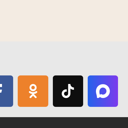
правяраюць
У Гомелі з'явіўся "Зялёны маршрут
спякоты
"Волатава"" - новае месца для
адпачынку