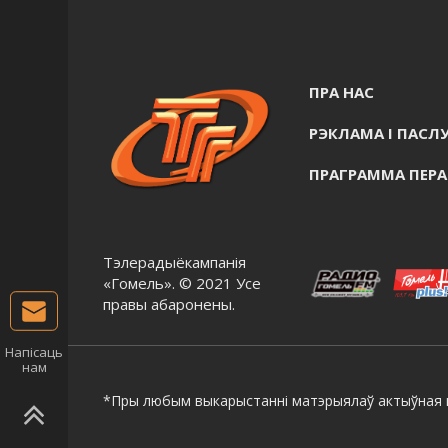
ПРА НАС
РЭКЛАМА I ПАСЛУ
ПРАГРАММА ПЕР
Тэлерадыёкампанія
«Гомель». © 2021 Усе
правы абаронены.
Напісаць
нам
*Пры любым выкарыстанні матэрыялаў актыўная г