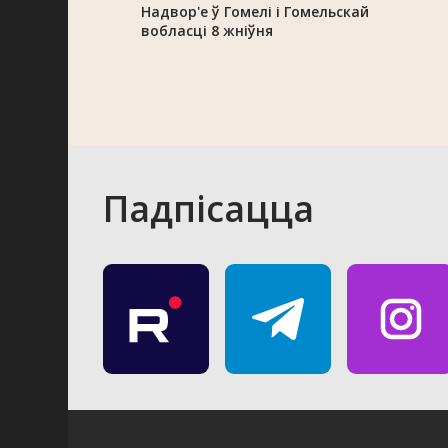
Надвор'е ў Гомелі і Гомельскай
вобласці 8 жніўня
Падпісацца