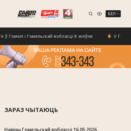
БЕЛ
мелі і Гомельскай вобласці 8 жніўня
У Гомелі з'яв
ЗАРАЗ ЧЫТАЮЦЬ
Навіны Гомельскай вобласці 16.05.2026