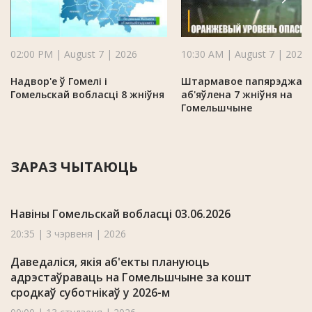
02:00 PM | August 7 | 2026
10:30 AM | August 7 | 2026
Надвор'е ў Гомелі і
Штармавое папярэджан
Гомельскай вобласці 8 жніўня
аб'яўлена 7 жніўня на
Гомельшчыне
ЗАРАЗ ЧЫТАЮЦЬ
Навіны Гомельскай вобласці 03.06.2026
20:35 | 3 чэрвеня | 2026
Даведаліся, якія аб'екты плануюць
адрэстаўраваць на Гомельшчыне за кошт
сродкаў суботнікаў у 2026-м