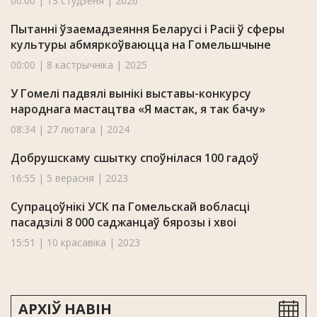
00:00 | 13 студзеня | 2026
Пытанні ўзаемадзеяння Беларусі і Расіі ў сферы
культуры абмяркоўваюцца на Гомельшчыне
00:00 | 8 кастрычніка | 2025
У Гомелі падвялі вынікі выставы-конкурсу
народнага мастацтва «Я мастак, я так бачу»
08:34 | 27 лютага | 2024
Добрушскаму сшытку споўнілася 100 гадоў
16:55 | 5 верасня | 2023
Супрацоўнікі УСК па Гомельскай вобласці
пасадзілі 8 000 саджанцаў бярозы і хвоі
15:51 | 10 красавіка | 2023
АРХІЎ НАВІН