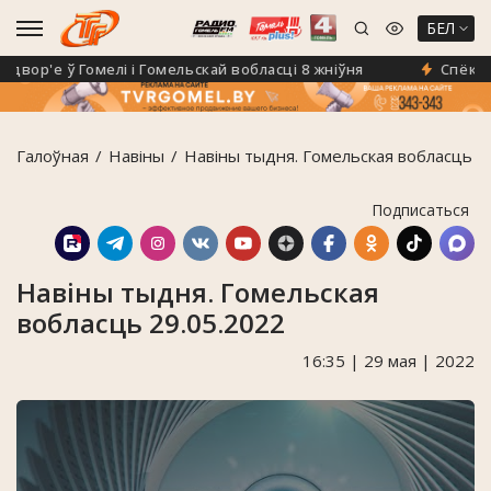
БЕЛ
ор'е ў Гомелі і Гомельскай вобласці 8 жніўня
Спёка не 
Галоўная
Навiны
Навіны тыдня. Гомельская вобласць 2
Подписаться
Навіны тыдня. Гомельская
вобласць 29.05.2022
16:35 | 29 мая | 2022