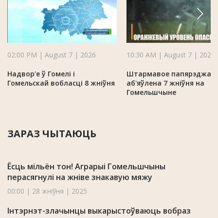
02:00 PM | August 7 | 2026
10:30 AM | August 7 | 2026
Надвор'е ў Гомелі і
Штармавое папярэджан
Гомельскай вобласці 8 жніўня
аб'яўлена 7 жніўня на
Гомельшчыне
ЗАРАЗ ЧЫТАЮЦЬ
Ёсць мільён тон! Аграрыі Гомельшчыны
перасягнулі на жніве знакавую мяжу
00:00 | 28 жніўня | 2025
Інтэрнэт-злачынцы выкарыстоўваюць вобраз