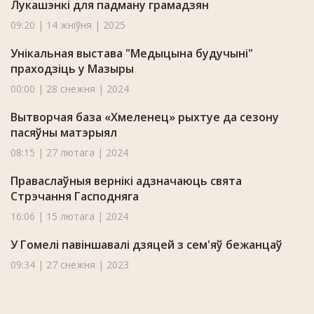
Лукашэнкі для падману грамадзян
09:20 | 14 жніўня | 2025
Унікальная выстава "Медыцына будучыні"
праходзіць у Мазыры
00:00 | 28 снежня | 2024
Вытворчая база «Хмеленец» рыхтуе да сезону
пасяўны матэрыял
08:15 | 27 лютага | 2024
Праваслаўныя вернікі адзначаюць свята
Стрэчання Гасподняга
16:06 | 15 лютага | 2024
У Гомелі павіншавалі дзяцей з сем'яў бежанцаў
09:34 | 27 снежня | 2023