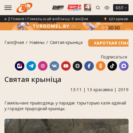
БЕЛ
ў Гомелі і Гомельскай вобласці 8 жніўня
Штармавое пап
Галоўная
Навiны
Святая крыніца
КАРОТКАЯ СПАС
Подписаться
Святая крыніца
13:11 | 13 красавіка | 2019
Гамяльчане прыводзяць у парадак тэрыторыю каля адзінай
у горадзе прыроднай крыніцы.