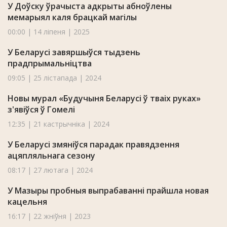
У Доўску ўрачыста адкрыты абноўлены
мемарыял каля брацкай магілы
00:00 | 14 ліпеня | 2025
У Беларусі завяршыўся тыдзень
прадпрымальніцтва
09:05 | 25 лістапада | 2024
Новы мурал «Будучыня Беларусі ў тваіх руках»
з'явіўся ў Гомелі
12:35 | 21 кастрычніка | 2024
У Беларусі змяніўся парадак правядзення
ацяпляльнага сезону
08:17 | 27 лютага | 2024
У Мазыры пробныя выпрабаванні прайшла новая
кацельня
16:17 | 22 жніўня | 2023