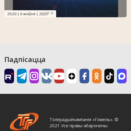
20:20 | 6 жніўня | 2026
Падпісацца
Тэлерадыёкампанія «Гомель». ©
2021 Усе правы абаронены.