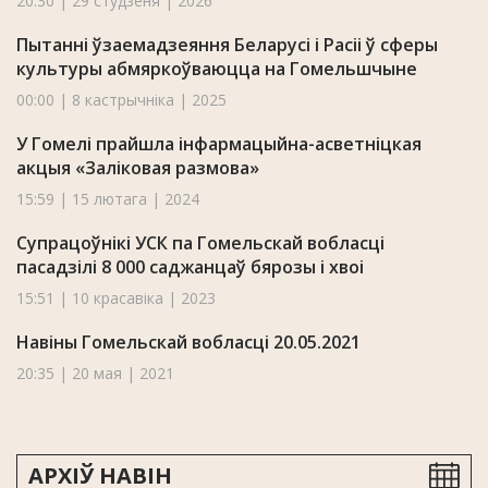
20:30 | 29 студзеня | 2026
Пытанні ўзаемадзеяння Беларусі і Расіі ў сферы
культуры абмяркоўваюцца на Гомельшчыне
00:00 | 8 кастрычніка | 2025
У Гомелі прайшла інфармацыйна-асветніцкая
акцыя «Заліковая размова»
15:59 | 15 лютага | 2024
Супрацоўнікі УСК па Гомельскай вобласці
пасадзілі 8 000 саджанцаў бярозы і хвоі
15:51 | 10 красавіка | 2023
Навіны Гомельскай вобласці 20.05.2021
20:35 | 20 мая | 2021
АРХІЎ НАВІН