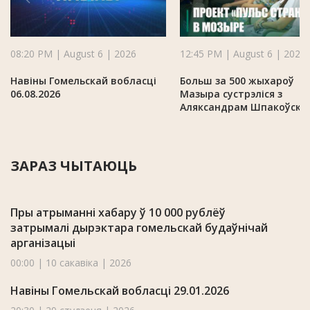
08:20 PM | August 6 | 2026
12:45 PM | August 6 | 2026
Навіны Гомельскай вобласці
Больш за 500 жыхароў
06.08.2026
Мазыра сустрэліся з
Аляксандрам Шпакоўскі
ЗАРАЗ ЧЫТАЮЦЬ
Пры атрыманні хабару ў 10 000 рублёў
затрымалі дырэктара гомельскай будаўнічай
арганізацыі
00:00 | 10 сакавіка | 2026
Навіны Гомельскай вобласці 29.01.2026