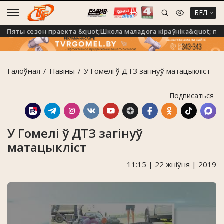
БЕЛ
яты сезон праекта &quot;Школа маладога кіраўніка&quot; прах
Галоўная
Навiны
У Гомелі ў ДТЗ загінуў матацыкліст
Подписаться
У Гомелі ў ДТЗ загінуў
матацыкліст
11:15 | 22 жніўня | 2019