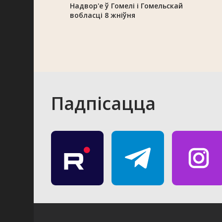
Надвор'е ў Гомелі і Гомельскай
вобласці 8 жніўня
Падпісацца