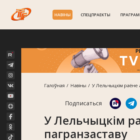
НАВIНЫ
СПЕЦПРАЕКТЫ
ПРАГРАМ
Галоўная
Навiны
У Лельчыцкім раёне 
Подписаться
У Лельчыцкім р
пагранзаставу