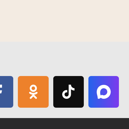
распаўсюджванне атрымалі выяздныя
правяраюць
У Гомелі з'явіўся "Зялёны маршрут
прыёмы медыкаў
спякоты
"Волатава"" - новае месца для
адпачынку
07:15 | 18 чэрвеня | 2019