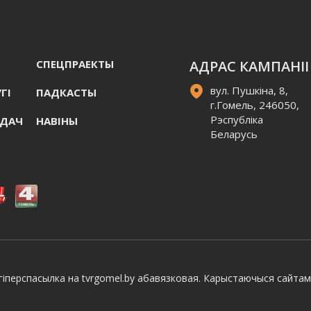
СПЕЦПРАЕКТЫ
АДРАС КАМПАНІІ
вул. Пушкіна, 8,
ГI
ПАДКАСТЫ
г.Гомель, 246050,
Рэспубліка
АДАЧ
НАВIНЫ
Беларусь
іперспасылка на tvrgomel.by абавязковая. Карыстаючыся сайтам