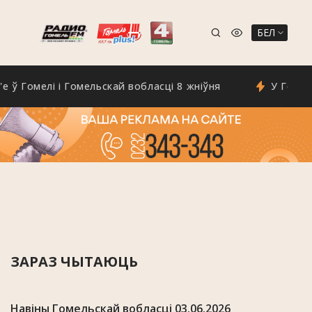
БЕЛ
омелі і Гомельскай вобласці 8 жніўня
У Гомелі з'я
ЗАРАЗ ЧЫТАЮЦЬ
Навіны Гомельскай вобласці 03.06.2026