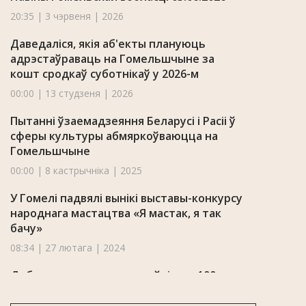
20:35 | 3 чэрвеня | 2026
Даведаліся, якія аб'екты плануюць
адрэстаўраваць на Гомельшчыне за
кошт сродкаў суботнікаў у 2026-м
00:00 | 13 студзеня | 2026
Пытанні ўзаемадзеяння Беларусі і Расіі ў
сферы культуры абмяркоўваюцца на
Гомельшчыне
00:00 | 8 кастрычніка | 2025
У Гомелі падвялі вынікі выставы-конкурсу
народнага мастацтва «Я мастак, я так
бачу»
08:34 | 27 лютага | 2024
Добрушскаму сшытку споўнілася 100
гадоў