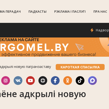
МА ПЕРАДАЧ
ПАДКАСТЫ
РЭКЛАМА I ПАСЛУГI
ПРА НАС
Надвор'е ў Г
адкрылі новую пагранзаставу
КАРОТКАЯ СПАСЫЛКА
аёне адкрылі новую