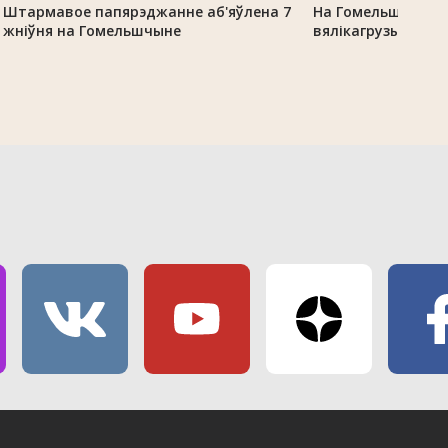
Штармавое папярэджанне аб'яўлена 7
На Гомельшчыне 
жніўня на Гомельшчыне
вялікагрузы з-за 