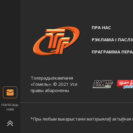
ПРА НАС
РЭКЛАМА I ПАСЛУ
ПРАГРАММА ПЕР
Тэлерадыёкампанія
«Гомель». © 2021 Усе
правы абаронены.
Напісаць
нам
*Пры любым выкарыстанні матэрыялаў актыўная г